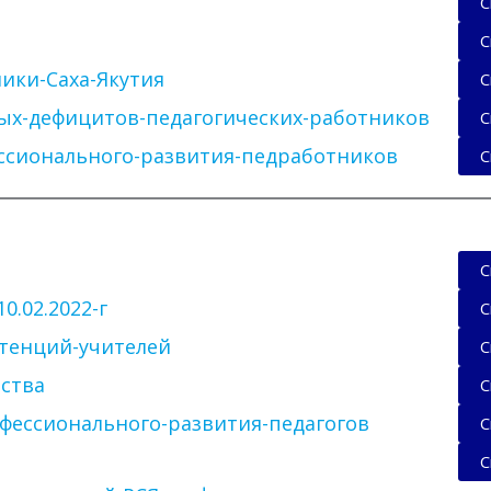
С
С
ики-Саха-Якутия
С
ых-дефицитов-педагогических-работников
С
ссионального-развития-педработников
С
С
.02.2022-г
С
тенций-учителей
С
ства
С
фессионального-развития-педагогов
С
С