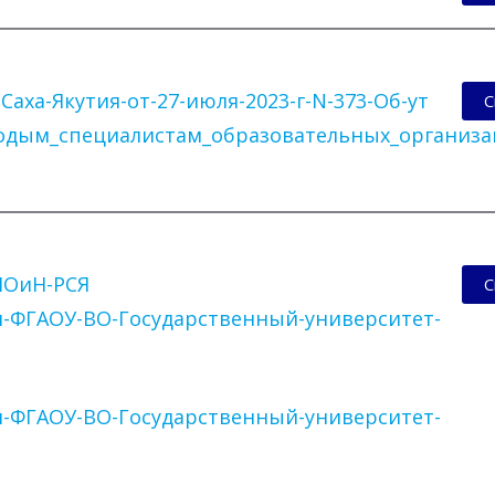
аха-Якутия-от-27-июля-2023-г-N-373-Об-ут
С
дым_специалистам_образовательных_организац
МОиН-РСЯ
С
-ФГАОУ-ВО-Государственный-университет-
-ФГАОУ-ВО-Государственный-университет-