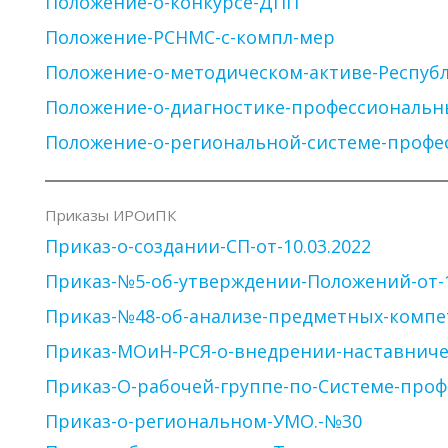
Положение-о-конкурсе-ДПП
Положение-РСНМС-с-компл-мер
Положение-о-методическом-активе-Республ
Положение-о-диагностике-профессиональн
Положение-о-региональной-системе-профе
Приказы ИРОиПК
Приказ-о-создании-СП-от-10.03.2022
Приказ-№5-об-утверждении-Положений-от-10
Приказ-№48-об-анализе-предметных-компе
Приказ-МОиН-РСЯ-о-внедрении-наставниче
Приказ-О-рабочей-группе-по-Системе-проф
Приказ-о-региональном-УМО.-№30