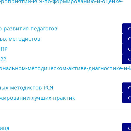
ероприятий-РСЯ-по-формированию-и-оценке-
-развития-педагогов
С
ных-методистов
С
МПР
С
022
С
ональном-методическом-активе-диагностике-и
ных-методистов-РСЯ
С
ажировании-лучших-практик
С
лица
С