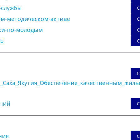
-службы
С
ом-методическом-активе
С
ки-по-молодым
С
УБ
С
С
и_Саха_Якутия_Обеспечение_качественным_жил
ений
С
ния
С