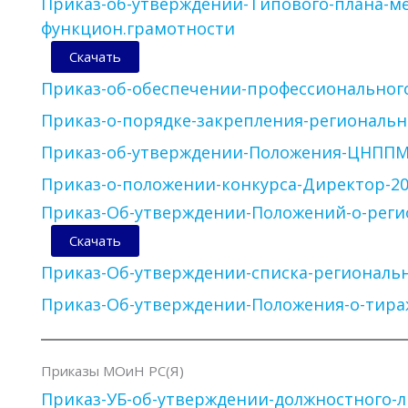
Приказ-об-утверждении-Типового-плана-м
функцион.грамотности
Скачать
Приказ-об-обеспечении-профессионального
Приказ-о-порядке-закрепления-региональ
Приказ-об-утверждении-Положения-ЦНПП
Приказ-о-положении-конкурса-Директор-2
Приказ-Об-утверждении-Положений-о-реги
Скачать
Приказ-Об-утверждении-списка-региональ
Приказ-Об-утверждении-Положения-о-тир
Приказы МОиН РС(Я)
Приказ-УБ-об-утверждении-должностного-