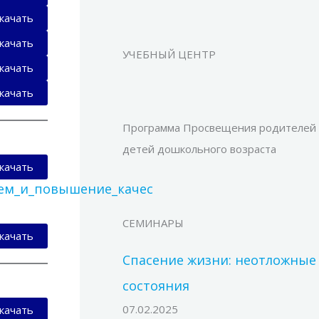
качать
качать
УЧЕБНЫЙ ЦЕНТР
качать
качать
Программа Просвещения родителей
детей дошкольного возраста
качать
ьем_и_повышение_качес
СЕМИНАРЫ
качать
Спасение жизни: неотложные
состояния
07.02.2025
качать