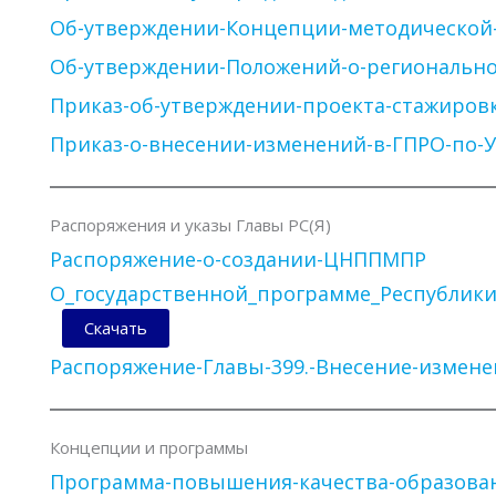
Об-утверждении-Концепции-методической
Об-утверждении-Положений-о-региональн
Приказ-об-утверждении-проекта-стажиров
Приказ-о-внесении-изменений-в-ГПРО-по-
Распоряжения и указы Главы РС(Я)
Распоряжение-о-создании-ЦНППМПР
О_государственной_программе_Республик
Скачать
Распоряжение-Главы-399.-Внесение-измен
Концепции и программы
Программа-повышения-качества-образова