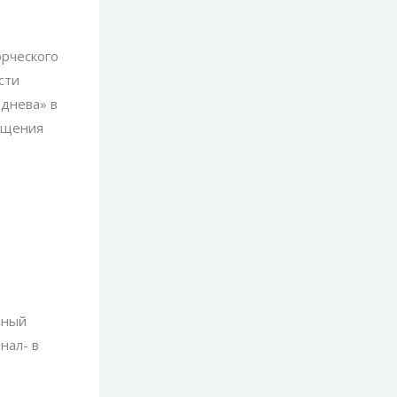
орческого
сти
еднева» в
вещения
чный
нал- в