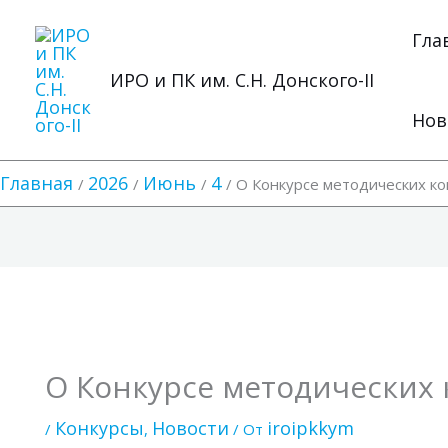
Перейти
к
Гла
содержимому
ИРО и ПК им. С.Н. Донского-II
Нов
Главная
2026
Июнь
4
О Конкурсе методических ко
О Конкурсе методических 
Конкурсы
Новости
iroipkkym
/
,
/ От