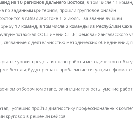
манд из 10 регионов Дальнего Востока
, в том числе 11 коман
а по заданным критериям, прошли групповое онлайн –
состоится в г.Владивостоке 1-2 июля, за звание лучшей
борьбу
17 команд, в том числе 2 команды из Республики Саха 
улгунняхтахская СОШ имени С.П.Ефремова» Хангаласского ул
ы, связанные с деятельностью методических объединений; 
ткрытые уроки, представят план работы методического объе
форме беседы; будут решать проблемные ситуации в формате
аочном отборочном этапе, за инициативность, умение работ
тап, успешно пройти диагностику профессиональных компе
ий кругозор в решении кейсов.