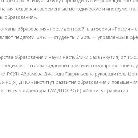
о подхода». Эти курсы будут проходить в информационно-о
знания, осваивая современные методические и инструмента
ы образования».
Флагманы образования» президентской платформы «Россия – с
авляют педагоги, 24% — студенты и 20% — управленцы в сф
тва образования и науки Республики Саха (Якутия) от 15.03
 специалист отдела кадровой политики, государственной сл
ки РС(Я); Абрамова Дианида Гаврильевна руководитель Цен
У РС(Я) ДПО «Институт развития образования и повышения
аместитель директора ГАУ ДПО РС(Я) «Институт развития