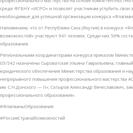
профессионального мастерства на основе компетентностног
среде ФГБНУ «ИСРО» и позволят участникам углубить свои 
необходимые для успешной организации конкурса «Флагман
Напоминаем, что от Республики Саха (Якутия) в конкурсе «
возможностей» участвуют 941 человек. Среди них 56% сост
образования.
Региональными координаторами конкурса приказом Министерс
03/542 назначены Сыроватская Ульяна Гаврильевна, главный
юридического обеспечения Министерства образования и нау
непрерывного повышения профессионального мастерства АО
им. С.Н.Донского — II»; Сатыров Александр Вячеславович, з
профессионального образования».
#ФлагманыОбразования
#РоссияСтранаВозможностей