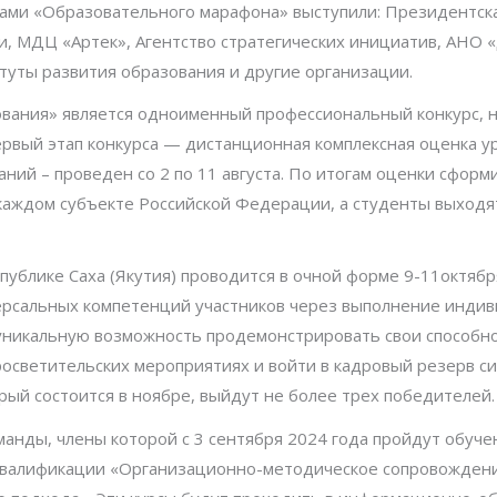
ами «Образовательного марафона» выступили: Президентска
, МДЦ «Артек», Агентство стратегических инициатив, АНО 
туты развития образования и другие организации.
вания» является одноименный профессиональный конкурс, 
ервый этап конкурса — дистанционная комплексная оценка у
ий – проведен со 2 по 11 августа. По итогам оценки сфор
каждом субъекте Российской Федерации, а студенты выходят
публике Саха (Якутия) проводится в очной форме 9-11октябр
ерсальных компетенций участников через выполнение инди
 уникальную возможность продемонстрировать свои способно
росветительских мероприятиях и войти в кадровый резерв с
рый состоится в ноябре, выйдут не более трех победителей.
анды, члены которой с 3 сентября 2024 года пройдут обуче
валификации «Организационно-методическое сопровождени