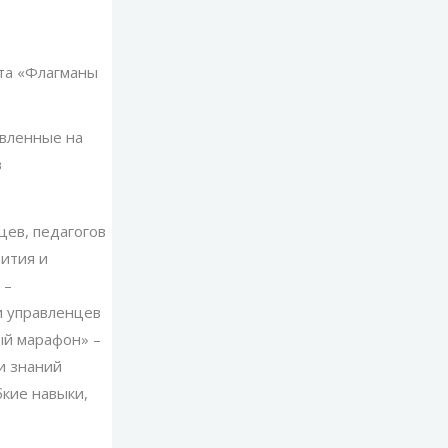
кта «Флагманы
авленные на
в
цев, педагогов
ития и
 –
и управленцев
ый марафон» –
и знаний
бкие навыки,