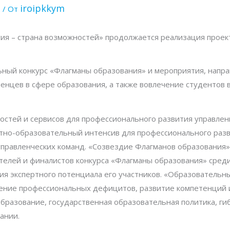
я
iroipkkym
/ От
сия – страна возможностей» продолжается реализация прое
ный конкурс «Флагманы образования» и мероприятия, напр
енцев в сфере образования, а также вовлечение студентов 
стей и сервисов для профессионального развития управлен
ктно-образовательный интенсив для профессионального разв
правленческих команд. «Созвездие Флагманов образования»
елей и финалистов конкурса «Флагманы образования» сред
ия экспертного потенциала его участников. «Образовательн
ление профессиональных дефицитов, развитие компетенций 
бразование, государственная образовательная политика, ги
ании.