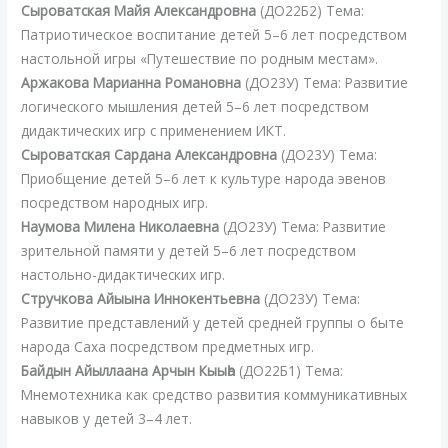
Сыроватская Майя Александровна
(ДО22Б2) Тема:
Патриотическое воспитание детей 5–6 лет посредством
настольной игры «Путешествие по родным местам».
Аржакова Марианна Романовна
(ДО23У) Тема: Развитие
логического мышления детей 5–6 лет посредством
дидактических игр с применением ИКТ.
Сыроватская Сардана Александровна
(ДО23У) Тема:
Приобщение детей 5–6 лет к культуре народа эвенов
посредством народных игр.
Наумова Милена Николаевна
(ДО23У) Тема: Развитие
зрительной памяти у детей 5–6 лет посредством
настольно-дидактических игр.
Стручкова Айыына Иннокентьевна
(ДО23У) Тема:
Развитие представлений у детей средней группы о быте
народа Саха посредством предметных игр.
Байдын Айыллаана Арчын Кыыһа
(ДО22Б1) Тема:
Мнемотехника как средство развития коммуникативных
навыков у детей 3–4 лет.