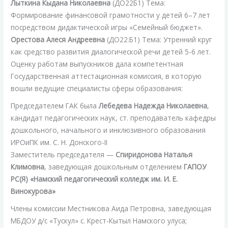
Лыткина Кыдана Николаевна
(ДО22Б1) Тема:
Формирование финансовой грамотности у детей 6–7 лет
посредством дидактической игры «Семейный бюджет».
Орестова Алеся Андреевна
(ДО22.Б1) Тема: Утренний круг
как средство развития диалогической речи детей 5-6 лет.
Оценку работам выпускников дала компетентная
Государственная аттестационная комиссия, в которую
вошли ведущие специалисты сферы образования:
Председателем ГАК была
Лебедева Надежда Николаевна
,
кандидат педагогических наук, ст. преподаватель кафедры
дошкольного, начального и инклюзивного образования
ИРОиПК им. С. Н. Донского-II
Заместитель председателя —
Спиридонова Наталья
Климовна
, заведующая дошкольным отделением
ГАПОУ
РС(Я) «Намский педагогический колледж им. И. Е.
Винокурова»
Члены комиссии Местникова Аида Петровна, заведующая
МБДОУ д/с «Тускул» с. Крест-Кытыл Намского улуса;