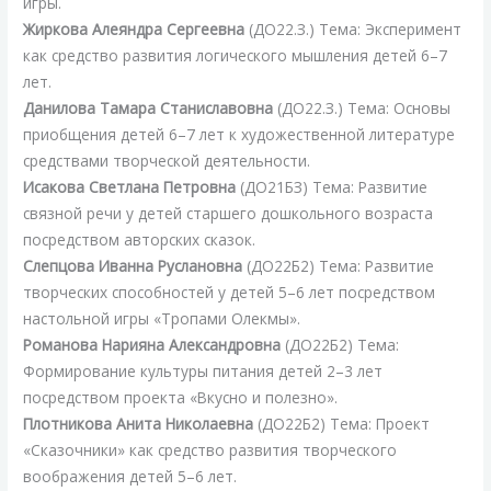
игры.
Жиркова Алеяндра Сергеевна
(ДО22.З.) Тема: Эксперимент
как средство развития логического мышления детей 6–7
лет.
Данилова Тамара Станиславовна
(ДО22.З.) Тема: Основы
приобщения детей 6–7 лет к художественной литературе
средствами творческой деятельности.
Исакова Светлана Петровна
(ДО21БЗ) Тема: Развитие
связной речи у детей старшего дошкольного возраста
посредством авторских сказок.
Слепцова Иванна Руслановна
(ДО22Б2) Тема: Развитие
творческих способностей у детей 5–6 лет посредством
настольной игры «Тропами Олекмы».
Романова Нарияна Александровна
(ДО22Б2) Тема:
Формирование культуры питания детей 2–3 лет
посредством проекта «Вкусно и полезно».
Плотникова Анита Николаевна
(ДО22Б2) Тема: Проект
«Сказочники» как средство развития творческого
воображения детей 5–6 лет.