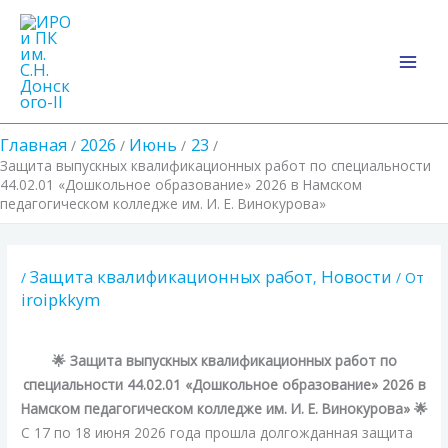
Перейти
Main
к
Men
содержимому
Главная
2026
Июнь
23
Защита выпускных квалификационных работ по специальности
44.02.01 «Дошкольное образование» 2026 в Намском
педагогическом колледже им. И. Е. Винокурова»
Защита квалификационных работ
Новости
/
,
/ От
iroipkkym
🌟 Защита выпускных квалификационных работ по
специальности 44.02.01 «Дошкольное образование»
2026 в
Намском педагогическом колледже им. И. Е. Винокурова» 🌟
С 17 по 18 июня 2026 года прошла долгожданная защита