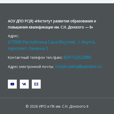
АОУ ДПО РС(Я) «Институт развития образования и
повышения квалификации им. С.Н. Донского — II»
Адрес:
677000 Республика Саха (Якутия), г. Якутск,
проспект Ленина 3
8(4112)322886
Контактный телефон тел./факс:
iroipk.sakha@yandex.ru
Адрес электронной почты:
© 2026 ИРО и ПК им. С.Н. Донского-II