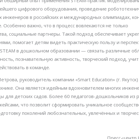
али обширный опыт применения STEAM-практик: моделирован
вейшего цифрового оборудования, проведение робототехни
х инженеров в российских и международных олимпиадах, ко
 Особенно важно, что в процесс вовлекаются не только
ства, социальные партнеры. Такой подход обеспечивает укре
ями, помогает детям видеть практическую пользу и перспе
я STEAM в дошкольном образовании — связать различные об
ость, познавательную активность, творческий подход, учит
ействовать в команде.
трова, руководитель компании «Smart Education» (г. Якутск)
хнике. Она является идейным вдохновителем многих инжен
ы для детских садов. Более 60 педагогов-дошкольников из 
кейсами, что позволит сформировать уникальное сообществ
подготовку поколений любознательных, увлечённых и творчес
Пресс-центр 