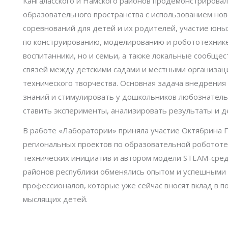
Кангаласского и Намского районов продемонстриров
образовательного пространства с использованием но
соревнований для детей и их родителей, участие юны
по конструированию, моделированию и робототехнике.
воспитанники, но и семьи, а также локальные сообще
связей между детскими садами и местными организаци
технического творчества. Основная задача внедрени
знаний и стимулировать у дошкольников любознательн
ставить эксперименты, анализировать результаты и д
В работе «Лаборатории» приняла участие Октябрина Пе
региональных проектов по образовательной робототе
технических инициатив и автором модели STEAM-сред
районов республики обменялись опытом и успешными 
профессионалов, которые уже сейчас вносят вклад в 
мыслящих детей.