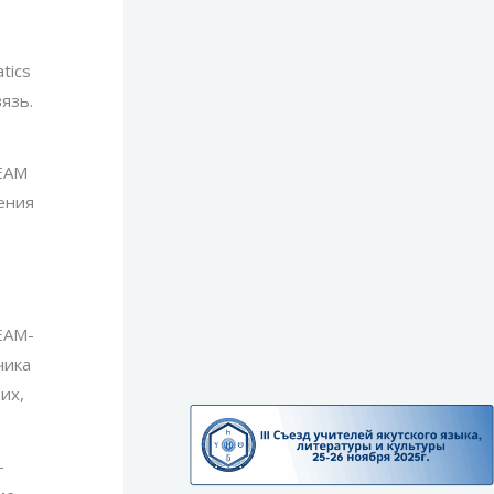
tics
язь.
EAM
ения
EAM-
чика
их,
-