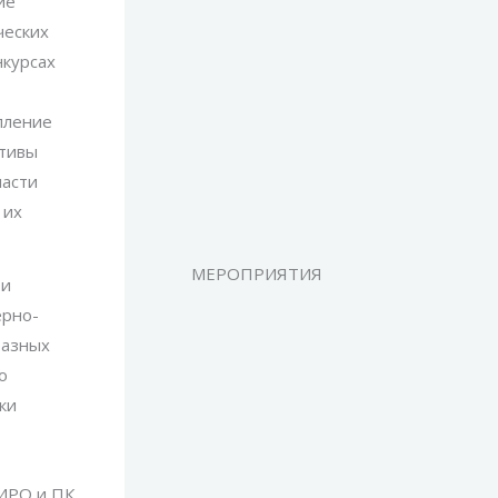
ие
ческих
нкурсах
пление
ктивы
ласти
 их
МЕРОПРИЯТИЯ
 и
ерно-
разных
о
ки
ИРО и ПК