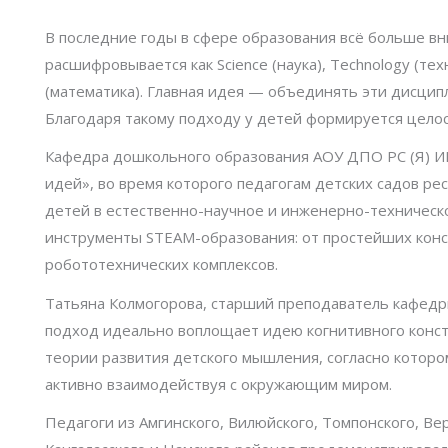
В последние годы в сфере образования всё больше в
расшифровывается как Science (наука), Technology (техн
(математика). Главная идея — объединять эти дисци
Благодаря такому подходу у детей формируется целос
Кафедра дошкольного образования АОУ ДПО РС (Я) 
идей», во время которого педагогам детских садов р
детей в естественно-научное и инженерно-техническ
инструменты STEAM-образования: от простейших конс
робототехнических комплексов.
Татьяна Колмогорова, старший преподаватель кафед
подход идеально воплощает идею когнитивного конст
теории развития детского мышления, согласно котором
активно взаимодействуя с окружающим миром.
Педагоги из Амгинского, Вилюйского, Томпонского, Ве