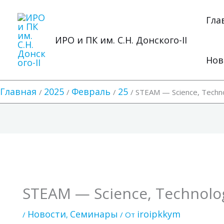
Перейти
к
Гла
содержимому
ИРО и ПК им. С.Н. Донского-II
Нов
Главная
2025
Февраль
25
STEAM — Science, Technol
STEAM — Science, Technolog
Новости
Семинары
iroipkkym
/
,
/ От