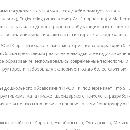
нимания уделяется STEAM-подходу. Аббревиатура STEAM
ология), Engineering (инженерия), Art (творчество) и Mathema
плины и наглядно демонстрировать обучающимся их взаимосв
тное видение мира и развивается интерес к исследованию.
ИРОиПК организовала онлайн-мероприятие «Лаборатория ST
еспублики представили различные находки и методики вовлеч
ое образование. Использовались современные технологии и
трукторов и наборов для экспериментов до более сложных
ры дошкольного образования ИРОиПК, подчеркивает, что ST
руктивизма Жана Пиаже, швейцарского психолога, разработ
у дети не пассивно получают знания, а сами “конструируют” 
рхневилюйского, Горного, Нюрбинского, Сунтарского, Мегино