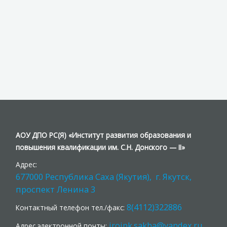
АОУ ДПО РС(Я) «Институт развития образования и
повышения квалификации им. С.Н. Донского — II»
Адрес:
677000 Республика Саха (Якутия), г. Якутск,
проспект Ленина 3
8(4112)322886
Контактный телефон тел./факс:
iroipk.sakha@yandex.ru
Адрес электронной почты: