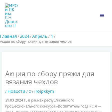
Перейти
Main
к
Men
содержимому
Главная
2024
Апрель
1
Акция по сбору пряжи для вязания чехлов
Акция по сбору пряжи для
вязания чехлов
Новости
iroipkkym
/
/ От
29.03 2024 г., в рамках республиканского
профессионального конкурса «Воспитатель года РС Я —