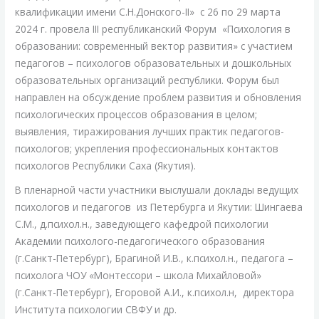
психологов
квалификации имени С.Н.Донского-II» с 26 по 29 марта
с
2024 г. провела III республиканский Форум «Психология в
участием
образовании: современный вектор развития» с участием
петербургских
педагогов – психологов образовательных и дошкольных
ученых
образовательных организаций республики. Форум был
направлен на обсуждение проблем развития и обновления
психологических процессов образования в целом;
выявления, тиражирования лучших практик педагогов-
психологов; укрепления профессиональных контактов
психологов Республики Саха (Якутия).
В пленарной части участники выслушали доклады ведущих
психологов и педагогов из Петербурга и Якутии: Шингаева
С.М., д.психол.н., заведующего кафедрой психологии
Академии психолого-педагогического образования
(г.Санкт-Петербург), Брагиной И.В., к.психол.н., педагога –
психолога ЧОУ «Монтессори – школа Михайловой»
(г.Санкт-Петербург), Егоровой А.И., к.психол.н, директора
Института психологии СВФУ и др.