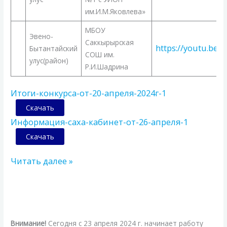
им.И.М.Яковлева»
МБОУ
Эвено-
Саккырырская
https://youtu.be/
Бытантайский
СОШ им.
улус(район)
Р.И.Шадрина
Итоги-конкурса-от-20-апреля-2024г-1
Скачать
Информация-саха-кабинет-от-26-апреля-1
Скачать
Читать далее »
XX
Республиканская
педагогическая
Внимание!
Сегодня c 23 апреля 2024 г. начинает работу