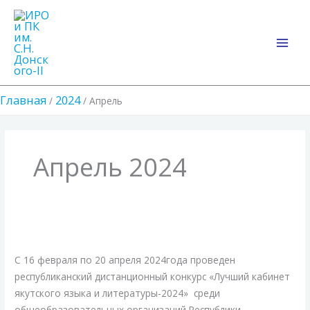
Перейти
Main
к
Men
содержимому
Главная
2024
Апрель
Апрель 2024
Конкурс
«Лучший
кабинет
С 16 февраля по 20 апреля 2024года проведен
якутского
республиканский дистанционный конкурс «Лучший кабинет
языка
якутского языка и литературы-2024» среди
общеобразовательных организаций Республики