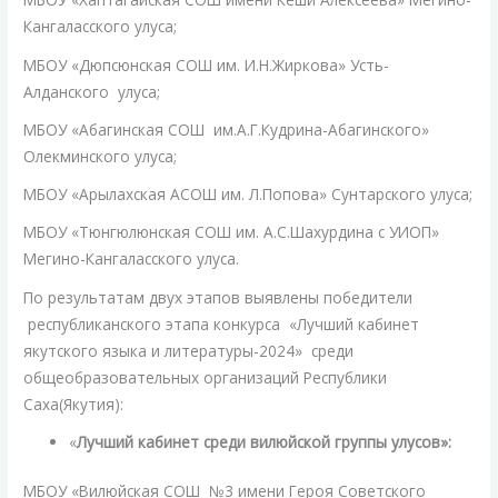
Кангаласского улуса;
МБОУ «Дюпсюнская СОШ им. И.Н.Жиркова» Усть-
Алданского улуса;
МБОУ «Абагинская СОШ им.А.Г.Кудрина-Абагинского»
Олекминского улуса;
МБОУ «Арылахская АСОШ им. Л.Попова» Сунтарского улуса;
МБОУ «Тюнгюлюнская СОШ им. А.С.Шахурдина с УИОП»
Мегино-Кангаласского улуса.
По результатам двух этапов выявлены победители
республиканского этапа конкурса «Лучший кабинет
якутского языка и литературы-2024» среди
общеобразовательных организаций Республики
Саха(Якутия):
«
Лучший кабинет среди вилюйской группы улусов»:
МБОУ «Вилюйская СОШ №3 имени Героя Советского