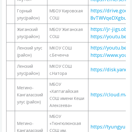
https://drive.goo
Горный
МБОУ Кировская
8vTWVqeDXgbuaF
улус(район)
СОШ
https://jr-jigs.ob
Жиганский
МБОУ Жиганская
https://youtu.be/
улус(район)
СОШ
https://youtu.be
Ленский улус
МКОУ СОШ
https://www.you
(район)
с.Беченча
Ленский
МКОУ СОШ
https://disk.yan
улус(район)
с.Натора
МБОУ
Мегино-
«Хаптагайская
https://cloud.ma
Кангаласский
СОШ имени Кеши
улус (район)
Алексеева»
МБОУ
Мегино-
«Тюнгюлюнская
https://tyungyulyu
Кангаласский
СОШ им.