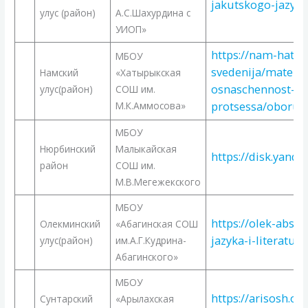
jakutskogo-jazyka-
улус (район)
А.С.Шахурдина с
УИОП»
https://nam-hats.
МБОУ
svedenija/materia
Намский
«Хатырыкская
osnaschennost-ob
улус(район)
СОШ им.
protsessa/oborud
М.К.Аммосова»
МБОУ
Нюрбинский
Малыкайская
https://disk.yand
район
СОШ им.
М.В.Мегежекского
МБОУ
https://olek-abs.o
Олекминский
«Абагинская СОШ
jazyka-i-literatury
улус(район)
им.А.Г.Кудрина-
Абагинского»
МБОУ
https://arisosh.o
Сунтарский
«Арылахская