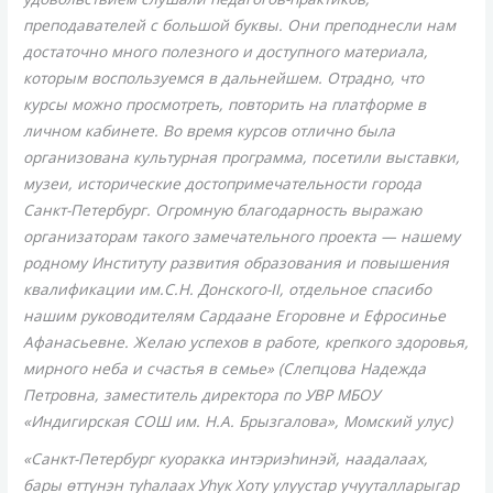
преподавателей с большой буквы. Они преподнесли нам
достаточно много полезного и доступного материала,
которым воспользуемся в дальнейшем. Отрадно, что
курсы можно просмотреть, повторить на платформе в
личном кабинете. Во время курсов отлично была
организована культурная программа, посетили выставки,
музеи, исторические достопримечательности города
Санкт-Петербург. Огромную благодарность выражаю
организаторам такого замечательного проекта — нашему
родному Институту развития образования и повышения
квалификации им.С.Н. Донского-
II
, отдельное спасибо
нашим руководителям Сардаане Егоровне и Ефросинье
Афанасьевне. Желаю успехов в работе, крепкого здоровья,
мирного неба и счастья в семье» (Слепцова Надежда
Петровна, заместитель директора по УВР МБОУ
«Индигирская СОШ им. Н.А. Брызгалова», Момский улус)
«Санкт-Петербург куоракка интэриэһинэй, наадалаах,
бары өттүнэн туһалаах Уһук Хоту улуустар учууталларыгар