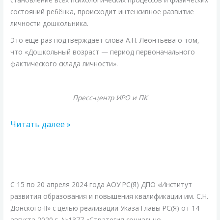
состояний ребёнка, происходит интенсивное развитие
личности дошкольника.
Это еще раз подтверждает слова А.Н. Леонтьева о том,
что «Дошкольный возраст — период первоначального
фактического склада личности».
Пресс-центр ИРО и ПК
Читать далее »
Учителя
Арктики
в
С 15 по 20 апреля 2024 года АОУ РС(Я) ДПО «Институт
Санкт-
развития образования и повышения квалификации им. С.Н.
Петербурге
Донского-II» с целью реализации Указа Главы РС(Я) от 14
августа 2020 г. №1377 «Стратегия социально-