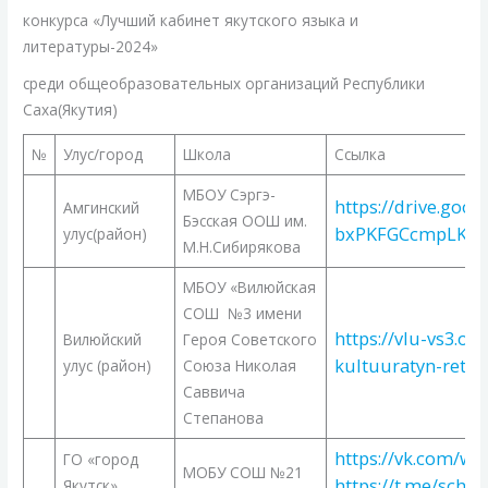
конкурса «Лучший кабинет якутского языка и
литературы-2024»
среди общеобразовательных организаций Республики
Саха(Якутия)
№
Улус/город
Школа
Ссылка
МБОУ Сэргэ-
https://drive.goo
Амгинский
Бэсская ООШ им.
bxPKFGCcmpLKQI
улус(район)
М.Н.Сибирякова
МБОУ «Вилюйская
СОШ №3 имени
https://vlu-vs3.obr
Вилюйский
Героя Советского
kultuuratyn-rete
улус (район)
Союза Николая
Саввича
Степанова
https://vk.com/wa
ГО «город
МОБУ СОШ №21
https://t.me/scho
Якутск»