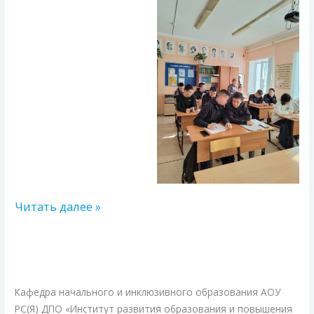
Читать далее »
В
ИРОиПК
прошел
Кафедра начального и инклюзивного образования АОУ
Форум
РС(Я) ДПО «Институт развития образования и повышения