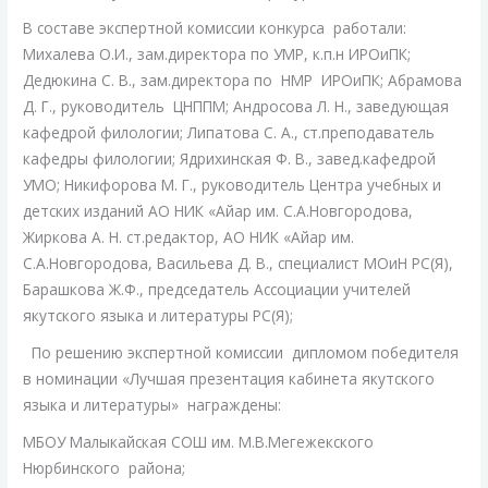
В составе экспертной комиссии конкурса работали:
Михалева О.И., зам.директора по УМР, к.п.н ИРОиПК;
Дедюкина С. В., зам.директора по НМР ИРОиПК; Абрамова
Д. Г., руководитель ЦНППМ; Андросова Л. Н., заведующая
кафедрой филологии; Липатова С. А., ст.преподаватель
кафедры филологии; Ядрихинская Ф. В., завед.кафедрой
УМО; Никифорова М. Г., руководитель Центра учебных и
детских изданий АО НИК «Айар им. С.А.Новгородова,
Жиркова А. Н. ст.редактор, АО НИК «Айар им.
С.А.Новгородова, Васильева Д. В., специалист МОиН РС(Я),
Барашкова Ж.Ф., председатель Ассоциации учителей
якутского языка и литературы РС(Я);
По решению экспертной комиссии дипломом победителя
в номинации «Лучшая презентация кабинета якутского
языка и литературы» награждены:
МБОУ Малыкайская СОШ им. М.В.Мегежекского
Нюрбинского района;