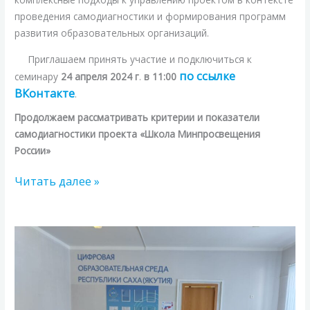
СЕМИНАРОВ
«УПРАВЛЕНЧЕСКАЯ
проведения самодиагностики и формирования программ
СРЕДА»
развития образовательных организаций.
Приглашаем принять участие и подключиться к
по ссылке
семинару
24 апреля 2024 г
.
в 11:00
ВКонтакте
.
Продолжаем рассматривать критерии и показатели
самодиагностики проекта «Школа Минпросвещения
России»
Читать далее »
Готовимся
к
сдаче
ГИА