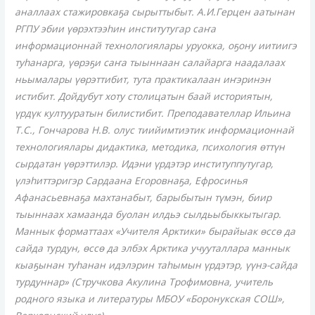
аналлаах стажировкаҕа сырыттыбыт. А.И.Герцен аатынан
РГПУ эбии үөрэхтээһин институтугар саҥа
информационнай технологиялары уруокка, оҕону иитиигэ
туһанарга, үөрэҕи саҥа тыыннаан салайарга наадалаах
ньымалары үөрэттибит, тута практикалаан иҥэринэн
истибит. Дойдубут хоту столицатын баай историятын,
үрдүк култууратын билистибит. Преподавателлар Ильина
Т.С., Гончарова Н.В. олус тиийимтиэтик информационнай
технологиялары дидактика, методика, психология өттүн
сырдатан үөрэттилэр. Идэни үрдэтэр институппутугар,
үлэһиттэригэр Сардаана Егоровнаҕа, Ефросинья
Афанасьевнаҕа махтанабыт, барыбытын түмэн, биир
тыыннаах хамаанда буолан илдьэ сылдьыбыккытыгар.
Маннык форматтаах «Учителя Арктики» бырайыак өссө да
сайда турдун, өссө да элбэх Арктика учууталлара маннык
кыаҕынан туһанан идэлэрин таһымын үрдэтэр, үүнэ-сайда
турдуннар» (Стручкова Акулина Трофимовна, учитель
родного языка и литературы МБОУ «Боронукская СОШ»,