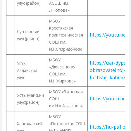
улус (район)
АСОШ им.
Л.Попова»
МБОУ
Крестяхская
Сунтарский
https://youtu.be/
политехническая
улус(район)
СОШ им.
И.Г.Спиридонова
МБОУ
https://uar-dyps.o
Усть-
«Дюпсюнская
obrazovatelnoj-or
Алданский
СОШ им.
luchshij-kabinet-j
улус
И.Н.Жиркова».
МБОУ «Эжанская
Усть-Майский
https://youtu.be
СОШ
улус(район)
им.Н.А.Атласова»
МБОУ
Хангаласский
«Покровская СОШ
https://hu-ps1.obr
улус
№1 с УИОП