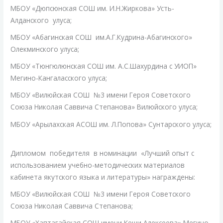
МБОУ «Дюпсюнская СОШ им. И.Н.Жиркова» Усть-
Алданского улуса;
МБОУ «Абагинская СОШ им.А.Г.Кудрина-Абагинского»
Олекминского улуса;
МБОУ «Тюнгюлюнская СОШ им. А.С.Шахурдина с УИОП»
Мегино-Кангаласского улуса;
МБОУ «Вилюйская СОШ №3 имени Героя Советского
Союза Николая Саввича Степанова» Вилюйского улуса;
МБОУ «Арылахская АСОШ им. Л.Попова» Сунтарского улуса;
Дипломом победителя в номинации «Лучший опыт с
использованием учебно-методических материалов
кабинета якутского языка и литературы» награждены:
МБОУ «Вилюйская СОШ №3 имени Героя Советского
Союза Николая Саввича Степанова;
МБОУ «Хаптагайская СОШ имени Кеши Алексеева» Мегино-