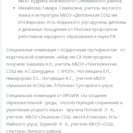
им.А.Г.Кудрина-Абагинского» Олекминского района;
Михайлова Тамара Семеновна, учитель якутского
языка и литературы МБОУ «Дюпсюнская СОШ им.
И.Н.Жиркова» Усть-Алданского улус вручены дипломы
и денежные поощрения от Рескома профсоюзов
работников народного образования и науки РФ.
Специальные номинации с подарочным сертификатом от
издательской компании «Айар им СА Новгородова»
получили: Баишева А.Н., учитель МБОУ «Тюнгюлюнская
СОШ им. А.С.Шахурдина с УИОП», Ноговицына Е.П.,
Никифорова Л.С., Ноговицын А.С., учителя МБОУ
«Арылахская АСОШ им. Л.Попова» Сунтарского улуса;
Специальная номинация от ИРОиПК «За создание
образовательной среды, способствующей сохранению и
укреплению родного языка» вручена Поповой Л. А.,
учителю МБОУ «Эжанская СОШ им.Н.А.Атласова» Усть-
Майского улуса, Зориной Н. Х., учителю МКОУ «СОШ
с.Натора» Ленского района.