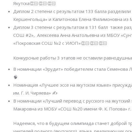
Якутска👏🏻👏🏻👏🏻
Диплом 2 степени с результатом 133 балла разделил
Кершенгольца» и Капитонова Елена Филимоновна из 
Диплом 3 степени с результатом в 131 балл также р
СОШ #2», Алексеева Анна Анатольевна из МБОУ «Сун
«Покровская СОШ №2 с УИОП»👏🏻👏🏻👏🏻
Конкурсные работы 3 этапов не оставили равнодушн
В номинации «Эрудит» победителем стала Семенова Ли
🧠
Номинация «Лучшее эссе на якутском языке» присуж
им. Г. И. Чиряева» ✍️
В номинации «Лучший перевод с русского на якутски
Макаровна из МОБУ «СОШ №20 имени Ф. К. Попова» г. 
Надеемся, что в будущем олимпиада станет доброй тр
учителей родного (якутского) языка, реализующих о