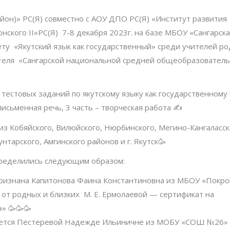
йон)» РС(Я) совместно с АОУ ДПО РС(Я) «Институт развития
нского II»РС(Я) 7-8 декабря 2023г. на базе МБОУ «Сангарс
ту «Якутский язык как государственный» среди учителей ро
учителя «Сангарской национальной средней общеобразовател
 тестовых заданий по якутскому языку как государственному
письменная речь, 3 часть – творческая работа ✍️
из Кобяйского, Вилюйского, Нюрбинского, Мегино-Кангаласск
унтарского, Амгинского районов и г. Якутск🥳
спределились следующим образом:
ризнана Капитонова Фаина Константиновна из МБОУ «Покро
т родных и близких М. Е. Ермолаевой — сертификат на
» 🥳🥳🥳
дается Пестеревой Надежде Ильиничне из МОБУ «СОШ №26» 