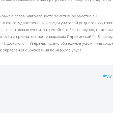
ыражаю слова благодарности за активное участие в 1
ык как государственный » среди учителей родного ( якутског
ов, талантливых учеников, семейного благополучия, неиссяк
арности и признательности выражаю Ядрихинской Ф. В., зав
 Н. Донского II. Уверена, только объединив усилия, мы сохр
ик Управления образования Кобяйского улуса.
Следу