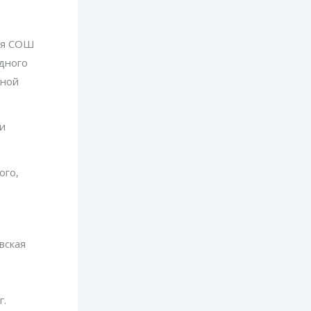
кая СОШ
дного
ьной
 и
ого,
вская
г.