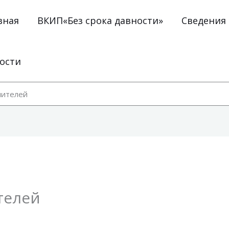
вная
ВКИП«Без срока давности»
Сведения
ости
чителей
телей