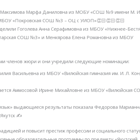
и Максимова Марфа Даниловна из МОБУ «СОШ №9 имени М. И
МБОУ «Покровская СОШ №3 – ОЦ с УИОП»👏🏻👏🏻👏🏻
азделили Гоголева Анна Серафимовна из МБОУ «Нижнее-Бестя
тарская СОШ №3» и Менкярова Елена Романовна из МБОУ
ыми членов жюри и они учредили следующие номинации:
лия Васильевна из МБОУ «Вилюйская гимназия им. И. Л. Ко
дается Аммосовой Ирине Михайловне из МБОУ «Вилюйская 
й язык» выдающиеся результаты показала Федорова Марианн
Якутск ✍️
адицией и повысит престиж профессии и социального стату
сновные образовательные программы по предмету «Якутский 