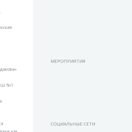
.
хская
МЕРОПРИЯТИЯ
ндакова»
СОШ №1
а
са
СОЦИАЛЬНЫЕ СЕТИ
язык как