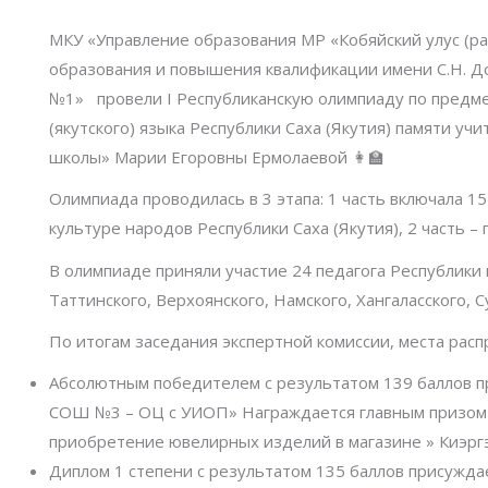
МКУ «Управление образования МР «Кобяйский улус (ра
образования и повышения квалификации имени С.Н. До
№1» провели I Республиканскую олимпиаду по предме
(якутского) языка Республики Саха (Якутия) памяти 
школы» Марии Егоровны Ермолаевой 👩‍🏫
Олимпиада проводилась в 3 этапа: 1 часть включала 15
культуре народов Республики Саха (Якутия), 2 часть – 
В олимпиаде приняли участие 24 педагога Республики 
Таттинского, Верхоянского, Намского, Хангаласского, С
По итогам заседания экспертной комиссии, места ра
Абсолютным победителем с результатом 139 баллов п
СОШ №3 – ОЦ с УИОП» Награждается главным призом о
приобретение ювелирных изделий в магазине » Киэргэ
Диплом 1 степени с результатом 135 баллов присуж