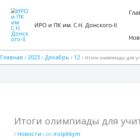
Перейти
к
Гла
содержимому
ИРО и ПК им. С.Н. Донского-II
Нов
Главная
2023
Декабрь
12
Итоги олимпиады для у
Итоги олимпиады для учи
Новости
iroipkkym
/
/ От