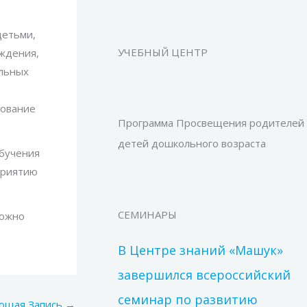
детьми,
УЧЕБНЫЙ ЦЕНТР
ждения,
альных
рование
Программа Просвещения родителей
детей дошкольного возраста
обучения
приятию
СЕМИНАРЫ
можно
В Центре знаний «Машук»
завершился всероссийский
семинар по развитию
ющая Запись
→