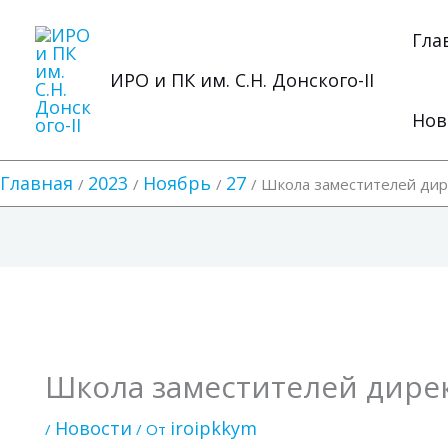
Перейти
к
Гла
содержимому
ИРО и ПК им. С.Н. Донского-II
Нов
Главная
2023
Ноябрь
27
Школа заместителей дир
Школа заместителей дире
Новости
iroipkkym
/
/ От