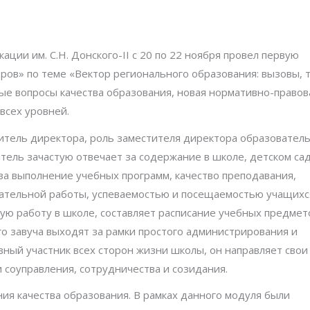
ции им. С.Н. Донского-II с 20 по 22 ноября провел первую
ов» по теме «Вектор регионального образования: вызовы, 
ые вопросы качества образования, новая нормативно-правова
всех уровней.
титель директора, роль заместителя директора образовател
тель зачастую отвечает за содержание в школе, детском сад
 за выполнение учебных программ, качество преподавания,
тательной работы, успеваемостью и посещаемостью учащихс
ую работу в школе, составляет расписание учебных предмето
 завуча выходят за рамки простого администрирования и
вный участник всех сторон жизни школы, он направляет свои
соуправления, сотрудничества и созидания.
я качества образования. В рамках данного модуля были