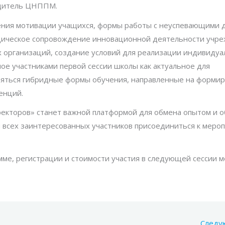
водитель ЦНППМ.
ния мотивации учащихся, формы работы с неуспевающими 
одическое сопровождение инновационной деятельности учре
х организаций, создание условий для реализации индивиду
ое участниками первой сессии школы как актуальное для
няться гибридные формы обучения, направленные на форми
енций.
екторов» станет важной платформой для обмена опытом и 
м всех заинтересованных участников присоединиться к меро
ме, регистрации и стоимости участия в следующей сессии 
Следу