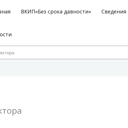
вная
ВКИП«Без срока давности»
Сведения
ости
ектора
ктора