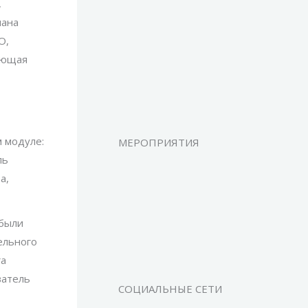
,
лана
О,
ующая
м модуле:
МЕРОПРИЯТИЯ
ль
а,
 были
ельного
га
ватель
СОЦИАЛЬНЫЕ СЕТИ