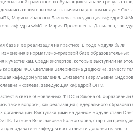
циональной грамотности обучающихся, анализ результатов
делились своим опытом и знаниями на данном модуле: Свет
ОиПК, Марина Ивановна Баишева, заведующая кафедрой ФМ
атель кафедры ФМО, и Мария Прокопьевна Данилова, завед
я база и ее реализация на практике. В ходе модуля были
в, изменения в нормативно-правовой базе образовательных
 к участникам. Среди экспертов, которые выступили на это
ь кафедры ФО, Светлана Валериновна Дедюкина, заместите
ющая кафедрой управления, Елизавета Гаврильевна Сидоров
олаевна Яковлева, заведующая кафедрой ОПМ.
аспект в свете обновленных ФГОС и Закона об образовании
ись такие вопросы, как реализация федерального образоват
ых организаций. Выступающими на данном модуле стали Оль
иПК, Татьяна Вячеславовна Колмогорова, старший препода
ий преподаватель кафедры воспитания и дополнительного