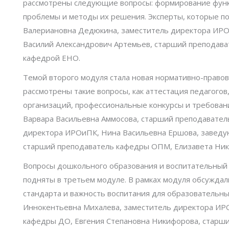
рассмотрены следующие вопросы: формирование функ
проблемы и методы их решения. Эксперты, которые по
Валериановна Дедюкина, заместитель директора ИР
Василий Александрович Артемьев, старший преподав
кафедрой ЕНО.
Темой второго модуля стала новая нормативно-правова
рассмотрены такие вопросы, как аттестация педагого
организаций, профессиональные конкурсы и требования
Варвара Васильевна Аммосова, старший преподавател
директора ИРОиПК, Нина Васильевна Ершова, заведу
старший преподаватель кафедры ОПМ, Елизавета Ник
Вопросы дошкольного образования и воспитательный 
подняты в третьем модуле. В рамках модуля обсуждал
стандарта и важность воспитания для образовательн
Иннокентьевна Михалева, заместитель директора ИРО
кафедры ДО, Евгения Степановна Никифорова, старш