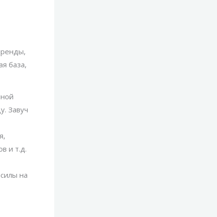
тренды,
я база,
ьной
у. Завуч
я,
в и т.д.
 силы на