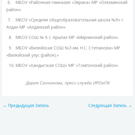
6. МБОУ «Районная гимназия «Эврика» МР «Олекминский
район».
7. МБОУ «Средняя общеобразовательная школа №9» г.
Алдан МР «Алданский район».
8. МКОУ СОШ № 6 с. Арылах МР «Мирнинский район».
9. МБОУ «Вилюйская СОШ №3 им. Н.С. Степанова» МР
«Вилюйский улус (район).»
10. МБОУ «Хандыгская СОШ» МР «Томпонский район».
Дария Санникова, пресс-служба ИРОиПК
←
Предыдущая Запись
Следующая Запись
→