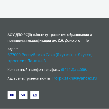
АОУ ДПО РС(Я) «Институт развития образования и
повышения квалификации им. С.Н. Донского — II»
Адрес:
677000 Республика Саха (Якутия), г. Якутск,
проспект Ленина 3
8(4112)322886
Контактный телефон тел./факс:
iroipk.sakha@yandex.ru
Адрес электронной почты: