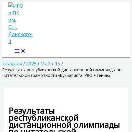
Main
Перейти
Menu
к
содержимому
Главная
2025
Май
15
Результаты республиканской дистанционной олимпиады по
читательской грамотности «БукБариста: PRO-чтение»
Результаты
республиканской
дистанционной олимпиады
по читательской