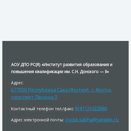
АОУ ДПО РС(Я) «Институт развития образования и
повышения квалификации им. С.Н. Донского — II»
Адрес:
677000 Республика Саха (Якутия), г. Якутск,
проспект Ленина 3
8(4112)322886
Контактный телефон тел./факс:
iroipk.sakha@yandex.ru
Адрес электронной почты: