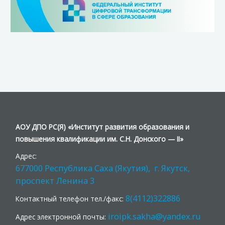
АОУ ДПО РС(Я) «Институт развития образования и
повышения квалификации им. С.Н. Донского — II»
Адрес:
677000 Республика Саха (Якутия), г. Якутск,
проспект Ленина 3
8(4112)322886
Контактный телефон тел./факс:
iroipk.sakha@yandex.ru
Адрес электронной почты: