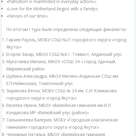
«Patriotism is manifested in everyday actions»;
«Love for the Motherland begins with a family»;
«Heroes of our time».
По итогам I тура были определены следующие финалисты:
Гараев Рауэль, МОБУ СОШ №21 городского округа «город
Якутск»
Егоров Захар, МБОУ СОШ №6 г. Томмот, Алданский улус
Мукатаева Милана, МАОУ «СОШ 24 » город Удачный,
Мирнинский район
Шубина Александра, МБОУ Мегино-Алданская СОШ им.
Е.П.Неймохова, Томпонский улус
Зырянова Весна, МОБУ СОШ № 24 им. С.И. Климакова
городского округа «город Якутск»
Евсеева Ирина, МБОУ «Вилюйская гимназия им.И.Л.
Кондакова МР «Вилюйский улус (район)»
⁠Синькинеева Валерия, МОБУ «Городская классическая
гимназия» городского округа «город Якутск»
Черемных Наталья, МБОУ «Вилюйская гимназия