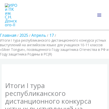
Перейти
Main
к
Men
содержимому
Главная
2025
Апрель
17
Итоги I тура республиканского дистанционного конкурса устных
выступлений на английском языке для учащихся 10-11 классов
«Silver Tongue», посвященного Году защитника Отечества в РФ и
Году защитника Родины в РС(Я)
Итоги I тура
республиканского
дистанционного конкурса
устных выступлений на