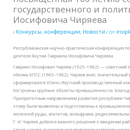
государственного и полит
Иосифовича Чиряева
Конкурсы
конференции
Новости
iroi
/
,
,
/ От
Республиканская научно-практическая конференция п
деятеля Якутии Гавриила Иосифовича Чиряева.
Гавриил Иосифович Чиряев (1925–1982) — советский п
обкома КПСС (1965–1982). Чиряев внёс значительный 
сформировался Южно-Якутский производственный компл
построены крупные объекты промышленности. Благода
Приоритетным направлением развития республики Чир
этому были выявлены и подготовлены к промышленному
железной руды, апатитов, вольфрама, редкоземельны
Г. И. Чиряев добился важного решения о введении ра
также уделял значительное внимание развитию науки,