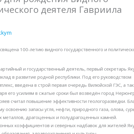
ического деятеля Гавриила
pkkym
освящена 100-летию видного государственного и политическ
артийный и государственный деятель, первый секретарь Як
вклад в развитие родной республики. Под его руководством
екс, введена в строй первая очередь Вилюйской ГЭС, а та
ря его усилиям в сжатые сроки был возведён город Нерюнгр
яев считал повышение эффективности геологоразведки. Бл
 освоению запасы угля, нефти, природного газа, олова, сур
х металлов, драгоценных и полудрагоценных камней.
йонных коэффициентов и северных надбавок для жителей Як
 образования, здравоохранения и культуры.