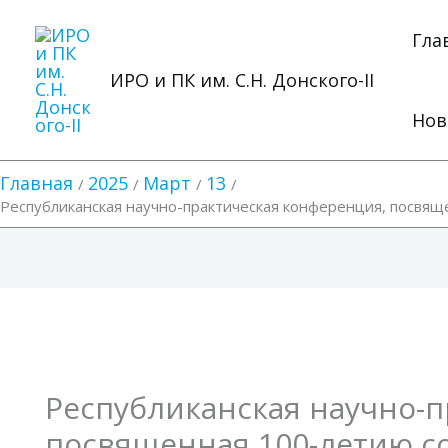
Перейти
к
Гла
содержимому
ИРО и ПК им. С.Н. Донского-II
Нов
Главная
2025
Март
13
Республиканская научно-практическая конференция, посвящ
Республиканская научно-п
посвященная 100-летию с