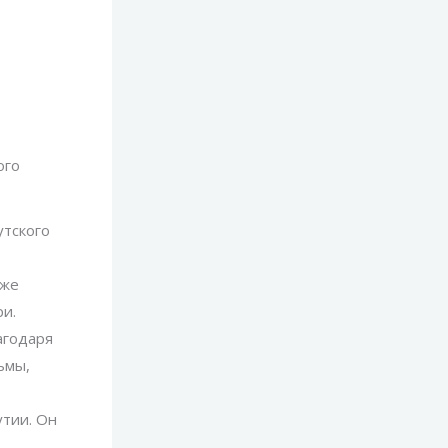
ого
утского
кже
и.
агодаря
ьмы,
утии. Он