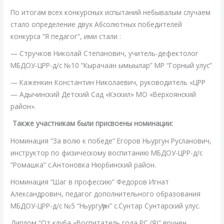
По итогам всех конкурсных испытаний небывалым случаем
стало определение двух Абсолютных победителей
конкурса “Я педагог”, ими стали :
— Стручков Николай Степанович, учитель-дефектолог
МБДОУ-ЦРР-д/с №10 “Кырачаан ымыылар” МР “Горный улус”
— Каженкин Константин Николаевич, руководитель «ЦРР
— Адычинский Детский Сад «Кэскил» МО «Верхоянский
район».
Также участникам были присвоены номинации:
Номинация “За волю к победе” Егоров Ньургун Русланович,
инструктор по физическому воспитанию МБДОУ-ЦРР-д/с
“Ромашка” с.Антоновка Нюрбинский район.
Номинация “Шаг в профессию” Федоров Игнат
Александрович, педагог дополнительного образования
МБДОУ-ЦРР-д/с №5 “Ньургуһун” с.Сунтар Сунтарский улус.
Диплом “От клуба «Воспитатель года РС (Я)” вручен