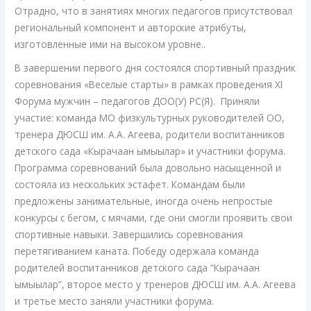
Отрадно, что в занятиях многих педагогов присутствовал
региональный компонент и авторские атрибуты,
изготовленные ими на высоком уровне..
В завершении первого дня состоялся спортивный праздник
соревнования «Веселые старты» в рамках проведения ХI
Форума мужчин – педагогов ДОО(У) РС(Я). Приняли
участие: команда МО физкультурных руководителей ОО,
тренера ДЮСШ им. А.А. Агеева, родители воспитанников
детского сада «Кырачаан ымыылар» и участники форума.
Программа соревнований была довольно насыщенной и
состояла из нескольких эстафет. Командам были
предложены занимательные, иногда очень непростые
конкурсы с бегом, с мячами, где они смогли проявить свои
спортивные навыки. Завершились соревнования
перетягиванием каната. Победу одержала команда
родителей воспитанников детского сада “Кырачаан
ымыылар”, второе место у тренеров ДЮСШ им. А.А. Агеева
и третье место заняли участники форума.