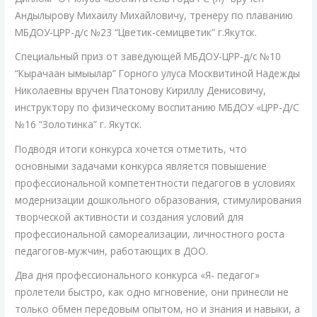
Андылырову Михаилу Михайловичу, тренеру по плаванию
МБДОУ-ЦРР-д/с №23 “Цветик-семицветик” г.Якутск.
Специальный приз от заведующей МБДОУ-ЦРР-д/с №10
“Кырачаан ымыылар” Горного улуса Москвитиной Надежды
Николаевны вручен Платонову Кириллу Денисовичу,
инструктору по физическому воспитанию МБДОУ «ЦРР-Д/С
№16 “Золотинка” г. Якутск.
Подводя итоги конкурса хочется отметить, что
основными задачами конкурса является повышение
профессиональной компетентности педагогов в условиях
модернизации дошкольного образования, стимулирования
творческой активности и создания условий для
профессиональной самореализации, личностного роста
педагогов-мужчин, работающих в ДОО.
Два дня профессионального конкурса «Я- педагог»
пролетели быстро, как одно мгновение, они принесли не
только обмен передовым опытом, но и знания и навыки, а