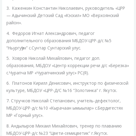
3. Каженкин Константин Николаевич, руководитель «ЦРР
— Адычинский Детский Сад «Кэскил» МО «Верхоянский
район».
4. Федоров Игнат Александрович, педагог
дополнительного образования МБДОУ-ЦРР-д/с №5
“Ньургуһун” с.Сунтар Сунтарский улус.
5. Ховров Николай Михайлович, педагог доп.
образования, МБДОУ «Центр коррекции речи д/с «Березка»
с.Чурапча МР «Чурапчинский улус» РС(Я).
6. Платонов Кирилл Денисович, инструктор по физической
культуре, МБДОУ «ЦРР-Д/С №16 “Золотинка” г. Якутск.
7. Стручков Николай Степанович, учитель-дефектолог,
МБДОУ-ЦРР-д/с №10 «Кырачаан ымыылар» с.Бердигестях
МР «Горный улус».
8. Андылыров Михаил Михайлович, тренер по плаванию
МБДОУ-ЦРР-д/с №23 “Цвети-семицветик” г.Якутск.