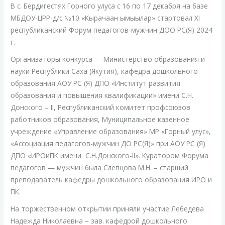
В с. Бердигестях Горного улуса с 16 по 17 декабря на базе
МБДОУ-ЦРР-д/с №10 «Кырачаан ымыылар» стартовал XI
республиканский Форум педагогов-мужчин ДОО РС(Я) 2024
г.
Организаторы конкурса — Министерство образования и
науки Республики Саха (Якутия), кафедра дошкольного
образования АОУ РС (Я) ДПО «Институт развития
образования и повышения квалификации» имени С.Н.
Донского – II, Республиканский комитет профсоюзов
работников образования, Муниципальное казенное
учреждение «Управление образования» МР «Горный улус»,
«Ассоциация педагогов-мужчин ДО РС(Я)» при АОУ РС (Я)
ДПО «ИРОиПК имени С.Н.Донского-II». Куратором Форума
педагогов — мужчин была Слепцова М.Н. – старший
преподаватель кафедры дошкольного образования ИРО и
ПК.
На торжественном открытии приняли участие Лебедева
Надежда Николаевна – зав. кафедрой дошкольного