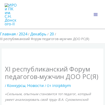
Перейти
Main
к
Men
содержимому
Главная
2024
Декабрь
20
XI республиканский Форум педагогов-мужчин ДОО РС(Я)
XI республиканский Форум
педагогов-мужчин ДОО РС(Я)
Конкурсы
Новости
iroipkkym
/
,
/ От
«Сильным, опытным становится тот педагог,
который
умеет анализировать свой труд» В.А. Сухомлинский