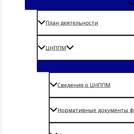
План деятельности
ЦНППМ
Сведения о ЦНППМ
Нормативные документы ф