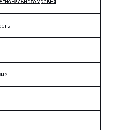
егионального уровня
ость
ние