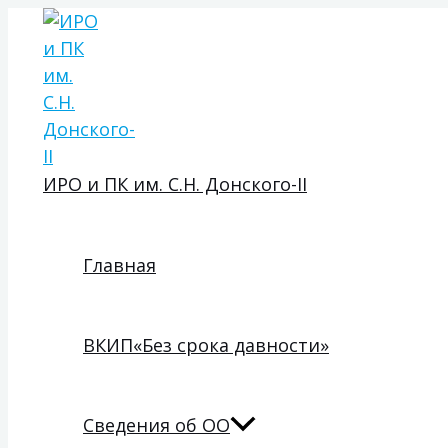
Пе
Пе
Перейти
ме
ме
к
содержимому
ИРО и ПК им. С.Н. Донского-II
Главная
ВКИП«Без срока давности»
Сведения об ОО