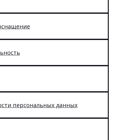
оснащение
ьность
ости персональных данных