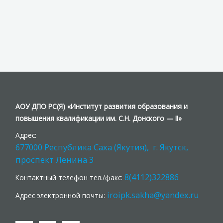
АОУ ДПО РС(Я) «Институт развития образования и
повышения квалификации им. С.Н. Донского — II»
Адрес:
677000 Республика Саха (Якутия), г. Якутск,
проспект Ленина 3
8(4112)322886
Контактный телефон тел./факс:
iroipk.sakha@yandex.ru
Адрес электронной почты: