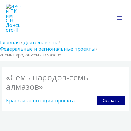
Перейти
Main
к
Men
содержимому
Главная
Деятельность
Федеральные и региональные проекты
«Семь народов-семь алмазов»
«Семь народов-семь
алмазов»
Краткая-аннотация-проекта
Скачать