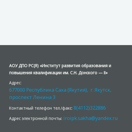
АОУ ДПО РС(Я) «Институт развития образования и
повышения квалификации им. С.Н. Донского — II»
Адрес:
677000 Республика Саха (Якутия), г. Якутск,
проспект Ленина 3
8(4112)322886
Контактный телефон тел./факс:
iroipk.sakha@yandex.ru
Адрес электронной почты: