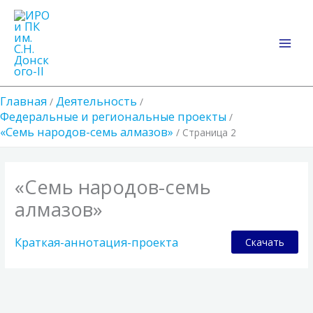
Перейти
Main
к
Men
содержимому
Главная
Деятельность
Федеральные и региональные проекты
«Семь народов-семь алмазов»
Страница 2
«Семь народов-семь
алмазов»
Краткая-аннотация-проекта
Скачать