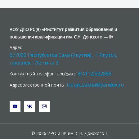
АОУ ДПО РС(Я) «Институт развития образования и
повышения квалификации им. С.Н. Донского — II»
Адрес:
677000 Республика Саха (Якутия), г. Якутск,
проспект Ленина 3
8(4112)322886
Контактный телефон тел./факс:
iroipk.sakha@yandex.ru
Адрес электронной почты:
© 2026 ИРО и ПК им. С.Н. Донского-II