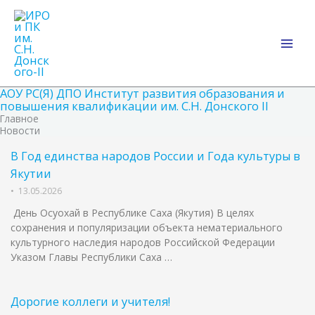
Перейти
Main
к
Men
содержимому
АОУ РС(Я) ДПО Институт развития образования и
повышения квалификации им. С.Н. Донского II
Главное
Новости
В Год единства народов России и Года культуры в
Якутии
•
13.05.2026
День Осуохай в Республике Саха (Якутия) В целях
сохранения и популяризации объекта нематериального
культурного наследия народов Российской Федерации
Указом Главы Республики Саха …
Дорогие коллеги и учителя!