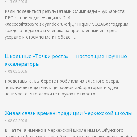
•
13.05.2026
Рады поделиться результатами Олимпиады «БукБариста:
ПРО-чтение» для учащихся 2–4
классов!https://disk.yandex.ru/d/ljQ1HRjBK1vQ2AБлагодарим
каждого педагога и ученика за проявленный интерес,
усердие и стремление к победе. …
Школьные «Точки роста» — настоящие научные
акселераторы
•
08.05.2026
Представьте, вы берете пробу ила из аласного озера,
подключаете датчик к цифровой лаборатории и вдруг
понимаете, что держите в руках не просто …
Живая связь времен: традиции Черкехской школы
•
08.05.2026
В Татте, а именно в Черкехской школе им.П.А.Ойунского,
царит особая атмосфера. Здесь каждый ученик знает: учёба