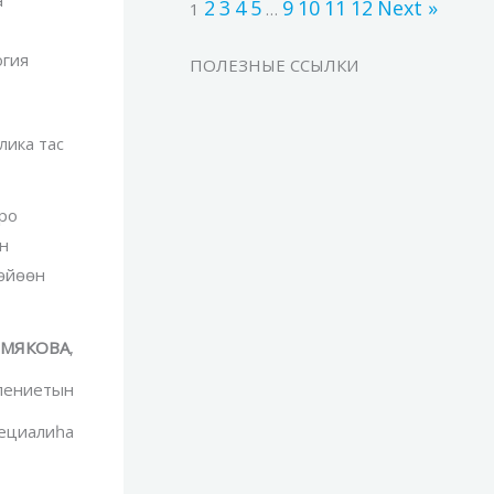
2
3
4
5
9
10
11
12
Next »
1
…
огия
ПОЛЕЗНЫЕ ССЫЛКИ
лика тас
ро
ин
 өйөөн
ЕРМЯКОВА
,
влениетын
пециалиһа