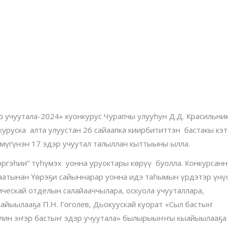
р учуутала-2024» куонкурус Чурапчы улууһун Д.Д. Красильни
уруска алта улуустан 26 сайаапка киирбититтэн бастакы кэ
түмүгүнэн 17 эдэр учуутал талыллан кыттыыны ылла.
эргэһии” түһүмэх уонна уруоктары көрүү буолла. Конкурсан
I аатынан Үөрэҕи сайыннарар уонна идэ таһымын үрдэтэр үнү
ческай отделын салайааччылара, оскуола учууталлара,
айыылааҕа П.Н. Гоголев, Дьокуускай куорат «Сыл бастыҥ
Илин эҥэр бастыҥ эдэр учуутала» былырыыҥҥы кыайыылааҕа 