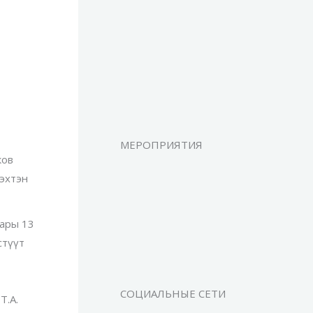
МЕРОПРИЯТИЯ
ков
тэхтэн
нары 13
стүүт
СОЦИАЛЬНЫЕ СЕТИ
Т.А.