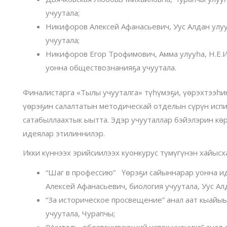
учуутала;
Никифоров Алексей Афанасьевич, Уус Алдан улу
учуутала;
Никифоров Егор Трофимович, Амма улууһа, Н.Е.
уонна обществознанияҕа учуутала.
Финалистарга «Тылы учууталга» түһүмэҕи, үөрэхтээһи
үөрэҕин салалтатын методическай отделын сүрүн испи
сатабыллаахтык ыытта. Эдэр учууталлар бэйэлэрин көр
идеялар этилиннилэр.
Икки күннээх эрийсиилээх куонкурус түмүгүнэн хайыс
“Шаг в профессию” Үөрэҕи сайыннарар уонна и
Алексей Афанасьевич, биология учуутала, Уус Ал
“За историческое просвещение” анал аат кыайы
учуутала, Чурапчы;
“Учитель, обеспечивающий успех ученика” анал 