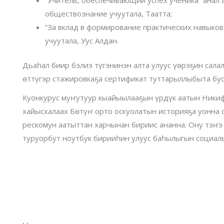
обществознание учуутала, Таатта;
“За вклад в формирование практических навыко
учуутала, Уус Алдан.
Дьаһал биир бэлиэ түгэнинэн алта улуус үөрэҕин сала
өттүгэр стажировкаҕа сертификат туттарыллыбыта буо
Куонкурус муҥутуур кыайыылааҕын үрдүк аатын Никиф
хайысхалаах Бөтүҥ орто оскуолатын историяҕа уонна 
рескомун аатыттан харчынан бириис ананна. Ону тэҥэ
туруорбут ноутбук бирииһин улуус баһылыгын социаль