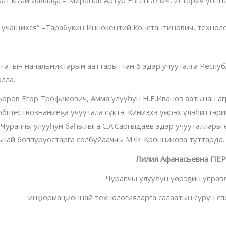
в учащихся” –Тарабукин Иннокентий Константинович, технол
лтатын начальниктарын ааттарыттан 6 эдэр учууталга Респуб
лла.
оров Егор Трофимович, Амма улууһун Н.Е.Иванов аатынан аг
обществознаниеҕа учуутала сүктэ. Киниэхэ үөрэх үлэһиттэр
 Чурапчы улууһун баһылыга С.А.Саргыдаев эдэр учууталлары
най боппуруостарга солбуйааччы М.Ф. Кронникова туттарда.
Лилия Афанасьевна П
Чурапчы улууһун үөрэҕин упра
информационнай технологияларга салаатын сүрүн с