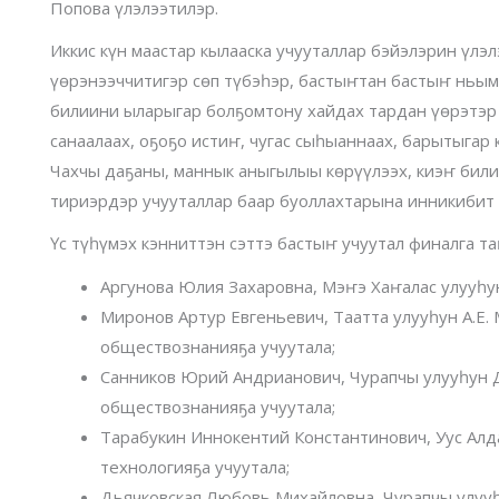
Попова үлэлээтилэр.
Иккис күн маастар кылааска учууталлар бэйэлэрин үлэ
үөрэнээччитигэр сөп түбэһэр, бастыҥтан бастыҥ ньы
билиини ыларыгар болҕомтону хайдах тардан үөрэтэр
санаалаах, оҕоҕо истиҥ, чугас сыһыаннаах, барытыгар 
Чахчы даҕаны, маннык аныгылыы көрүүлээх, киэҥ билии
тириэрдэр учууталлар баар буоллахтарына инникибит к
Үс түһүмэх кэнниттэн сэттэ бастыҥ учуутал финалга т
Аргунова Юлия Захаровна, Мэҥэ Хаҥалас улууһун
Миронов Артур Евгеньевич, Таатта улууһун А.Е
обществознанияҕа учуутала;
Санников Юрий Андрианович, Чурапчы улууһун Д
обществознанияҕа учуутала;
Тарабукин Иннокентий Константинович, Уус Алд
технологияҕа учуутала;
Дьячковская Любовь Михайловна, Чурапчы улууһ