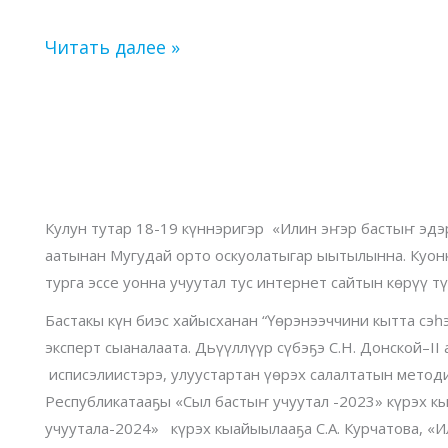
процедур,
оценки
Читать далее »
качества
в
2024
году»
Илин
эҥэр
Кулун тутар 18-19 күннэригэр «Илин эҥэр бастыҥ эдэ
улуустар
аатынан Мугудай орто оскуолатыгар ыытылынна. Куонк
эдэр
турга эссе уонна учуутал тус интернет сайтын көрүү 
учууталлара
күрэхтэстилэр
Бастакы күн биэс хайысханан “Үөрэнээччини кытта сэһ
эксперт сыаналаата. Дьүүллүүр сүбэҕэ С.Н. Донской–I
исписэлиистэрэ, улуустартан үөрэх салалтатын методи
Республикатааҕы «Сыл бастыҥ учуутал -2023» күрэх кы
учуутала-2024» күрэх кыайыылааҕа С.А. Курчатова, «