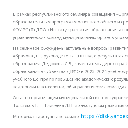
семинар
В рамках республиканского семинара-совещания «Орг
«Организация
образовательным программам основного общего и сре
и
АОУ РС (Я) ДПО «Институт развития образования и пов
проведение
управленческих команд муниципальных органов управ
государственной
итоговой
На семинаре обсуждены актуальные вопросы развития
аттестации
Абрамова Д.Г., руководитель ЦНППМ, о результатах 
по
образования, Дедюкина С.В., заместитель директора
образовательным
образования в субъектах ДВФО в 2023-2024 учебному 
программам
учебного центра по повышению академических результ
основного
педагогики и психологии, об управленческих командах 
общего
Опыт по организации муниципальной системы управлен
и
Толстяков Г.Н., Елисеева Л.Н. и зав.отделом развития
среднего
общего
https://disk.yan
Материалы доступны по ссылке:
образования