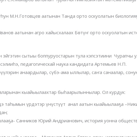
уһун М.Н.Готовцев аатынан Танда орто оскуолатын биология
Иванов аатынан агро хайысхалаах Бөтүҥ орто оскуолатын ис
н эйгэтин сытыы боппуруостарын тула кэпсэтиини Чурапчы 
сэлииһэ, педагогическай наука кандидата Артемьев Н.П.
үүлэрин анаардылар, сүбэ-ама ыллылар, саҥа санаалар, сону
халарынан кыайыылаахтар быһаарылыннылар. Ол курдук:
дэ таһымын үрдэтэр үнүстүүт анал аатын кыайыылааҕа –Ни
дан;
ылааҕа- Санников Юрий Андрианович, история уонна общест
аат кыайыылааҕа – Миронов Артур Евгеньевич, история уонн