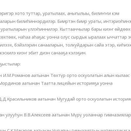
лэригэр хото туттар, уратылаах, аныгылыы, билиҥҥи кэм
маларын билиһиннэрдилэр. Бииртэн биир ураты, интэриэһинэ
 уратыларын үллэһиннилэр. Кыттааччылар бары киэҥ өйдөөх
көхтөөх, наһаа аһаҕас уонна олус сырдык ыралаах ыччаттар э
лээх, бэйэлэрин санааларын, толкуйдарын сайа этэр, киһиэ
эскилэ киэҥ эбит диэн санааҕа кэлэҕин.
аҕыстылар:
 И.М.Романов аатынан Төхтүр орто оскуолатын алын кылаас 
. Мординов аатынан Таатта лицейын историяҕа уонна
.Д.Красильников аатынан Мугудай орто оскуолатын история
ан улууһун В.В.Алексеев аатынан Мүрү уоланнар гимназияла
ун С.К.Макаров аатынан Чурапчы гимназиятын математикаҕа