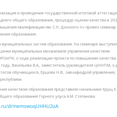
анизация и проведение государственной итоговой аттестаци
днего общего образования, процедур оценки качества в 202
ышения квалификации им. С.Н. Донского-II» провел семинар
ления образования.
 муниципальных систем образования. На семинаре выступил
оценки муниципальных механизмов управления качеством
 ИРОиПК, о ходе реализации проекта по повышению качества
году, Васильева В.А., заместитель руководителя ЦННПМ, о 
атов обучающихся, Ершова Н.В., зав.кафедрой управления,
республики.
ия качеством образования представили начальники Хрущ Е.
 общего образования Горного улуса А.М. Степанова.
dex.ru/d/memswoqUHHU2uA