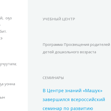
й, оҕо
УЧЕБНЫЙ ЦЕНТР
-
бит.
хэ
Программа Просвещения родителей
детей дошкольного возраста
учуутала;
СЕМИНАРЫ
ҕа уонна
В Центре знаний «Машук»
рын
завершился всероссийский
семинар по развитию