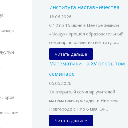
института наставничества
ҕа
18.06.2026
С 12 по 15 июня в Центре знаний
торияҕа
«Машук» прошёл образовательный
семинар по развитию института...
улууһун
Читать дальше
Математики на XV открытом
н
семинаре
05.05.2026
XV открытый семинар учителей
кифоров
математики, проходит в Нижнем
Новгороде с 1 по 6 мая. Он...
вознание
Читать дальше
а