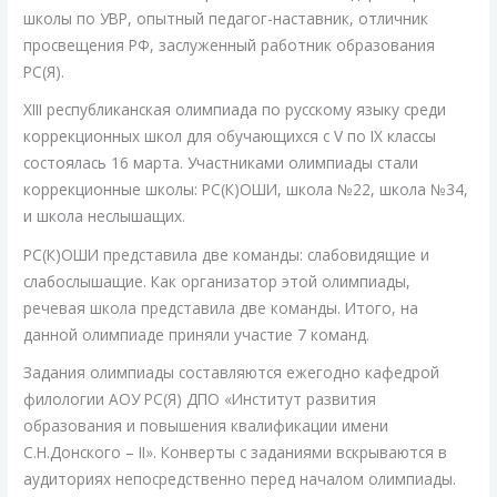
школы по УВР, опытный педагог-наставник, отличник
просвещения РФ, заслуженный работник образования
РС(Я).
XIII республиканская олимпиада по русскому языку среди
коррекционных школ для обучающихся с V по IX классы
состоялась 16 марта.
Участниками олимпиады стали
коррекционные школы: РС(К)ОШИ, школа №22, школа №34,
и школа неслышащих.
РС(К)ОШИ представила две команды: слабовидящие и
слабослышащие. Как организатор этой олимпиады,
речевая школа представила две команды. Итого, на
данной олимпиаде приняли участие 7 команд.
Задания олимпиады составляются ежегодно кафедрой
филологии АОУ РС(Я) ДПО «Институт развития
образования и повышения квалификации имени
С.Н.Донского – II». Конверты с заданиями вскрываются в
аудиториях непосредственно перед началом олимпиады.