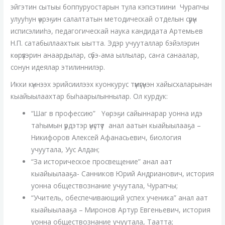
эйгэтин сытыы боппуруостарын тула кэпсэтиини Чурапчы
улууһун үөрэҕин салалтатын методическай отделын сүрүн
исписэлииһэ, педагогическай наука кандидата Артемьев
Н.П. сатабыллаахтык ыытта. Эдэр учууталлар бэйэлэрин
көрүүлэрин анаардылар, сүбэ-ама ыллылар, саҥа санаалар,
сонун идеялар этилиннилэр.
Икки күннээх эрийсиилээх куонкурус түмүгүнэн хайысхаларынан
кыайыылаахтар быһаарылыннылар. Ол курдук:
“Шаг в профессию” Үөрэҕи сайыннарар уонна идэ
таһымын үрдэтэр үнүстүүт анал аатын кыайыылааҕа –
Никифоров Алексей Афанасьевич, биология
учуутала, Уус Алдан;
“За историческое просвещение” анал аат
кыайыылааҕа- Санников Юрий Андрианович, история
уонна обществознание учуутала, Чурапчы;
“Учитель, обеспечивающий успех ученика” анал аат
кыайыылааҕа – Миронов Артур Евгеньевич, история
уонна обществознание учуутала, Таатта;