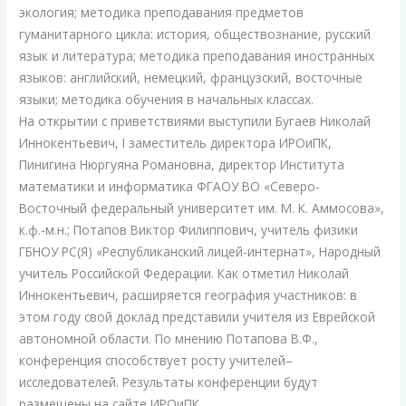
экология; методика преподавания предметов
гуманитарного цикла: история, обществознание, русский
язык и литература; методика преподавания иностранных
языков: английский, немецкий, французский, восточные
языки; методика обучения в начальных классах.
На открытии с приветствиями выступили Бугаев Николай
Иннокентьевич, I заместитель директора ИРОиПК,
Пинигина Нюргуяна Романовна, директор Института
математики и информатика ФГАОУ ВО «Северо-
Восточный федеральный университет им. М. К. Аммосова»,
к.ф.-м.н.; Потапов Виктор Филиппович, учитель физики
ГБНОУ РС(Я) «Республиканский лицей-интернат», Народный
учитель Российской Федерации. Как отметил Николай
Иннокентьевич, расширяется география участников: в
этом году свой доклад представили учителя из Еврейской
автономной области. По мнению Потапова В.Ф.,
конференция способствует росту учителей–
исследователей. Результаты конференции будут
размещены на сайте ИРОиПК.