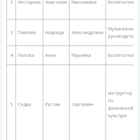
2
Нестерова
Анастасия
Николаевна
Воспитатель
Музыкальный
3
Павлова
Надежда
Александровна
руководитель
4
Попова
Анна
Юрьевна
Воспитатель
инструктор
по
5
Седых
Рустам
Сергеевич
физической
культуре