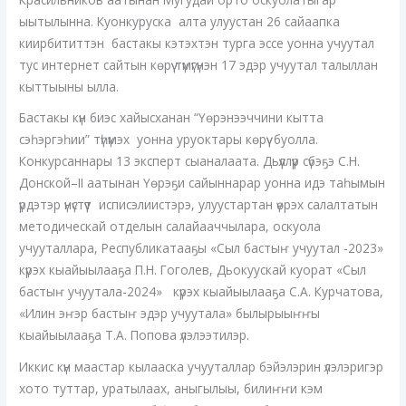
учууталлара
күрэхтэстилэр
ыытылынна. Куонкуруска алта улуустан 26 сайаапка
киирбититтэн бастакы кэтэхтэн турга эссе уонна учуутал
тус интернет сайтын көрүү түмүгүнэн 17 эдэр учуутал талыллан
кыттыыны ылла.
Бастакы күн биэс хайысханан “Үөрэнээччини кытта
сэһэргэһии” түһүмэх уонна уруоктары көрүү буолла.
Конкурсаннары 13 эксперт сыаналаата. Дьүүллүүр сүбэҕэ С.Н.
Донской–II аатынан Үөрэҕи сайыннарар уонна идэ таһымын
үрдэтэр үнүстүүт исписэлиистэрэ, улуустартан үөрэх салалтатын
методическай отделын салайааччылара, оскуола
учууталлара, Республикатааҕы «Сыл бастыҥ учуутал -2023»
күрэх кыайыылааҕа П.Н. Гоголев, Дьокуускай куорат «Сыл
бастыҥ учуутала-2024» күрэх кыайыылааҕа С.А. Курчатова,
«Илин эҥэр бастыҥ эдэр учуутала» былырыыҥҥы
кыайыылааҕа Т.А. Попова үлэлээтилэр.
Иккис күн маастар кылааска учууталлар бэйэлэрин үлэлэригэр
хото туттар, уратылаах, аныгылыы, билиҥҥи кэм