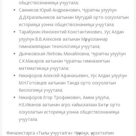
обществознанияҕа учуутала;
Санников Юрий Андрианович, Чурапчы улууһун
Д.Д.Красильников аатынан Мугудай орто оскуолатын
историяҕа уонна обществознанияҕа учуутала;
Тарабукин Иннокентий Константинович, Уус Алдан
улууһун В.В.Алексеев аатынан Мүрү уоланнар
гимназияларын технологияҕа учуутала;
Дьячковская Любовь Михайловна, Чурапчы улууһун
С.К.Макаров аатынан Чурапчы гимназиятын
математикаҕа учуутала;
Никифоров Алексей Афанасьевич, Уус Алдан улууһун
М.Н.Готовцев аатынан Танда орто оскуолатын
биологияҕа учуутала;
Никифоров Егор Трофимович, Амма улууһа,
Н.Е.Иванов аатынан агро хайысхалаах Бөтүҥ орто
оскуолатын историяҕа уонна обществознанияҕа
учуутала.
Финалистарга «Тылы учууталга» түһүмэҕи, үөрэхтээһин