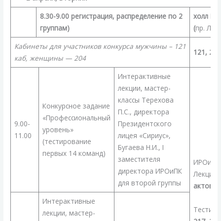
профессионального
конкурса«Директор
8.30-9.00 регистрация, распределение по 2
холл ИР
года
группам)
(
пр. Лен
—
Кабинеты для участников конкурса мужчины – 121
2024»
121, 204
каб, женщины — 204
Интерактивные
лекции, мастер-
классы Терехова
Конкурсное задание
П.С., директора
«Профессиональный
9.00-
Президентского
уровень»
11.00
лицея «Сириус»,
(тестирование
Бугаева Н.И., I
первых 14 команд)
заместителя
ИРОи
директора ИРОиПК
Лекции:
для второй группы
актовый
Интерактивные
Тестиро
лекции, мастер-