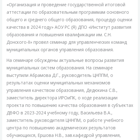
и
«Организация и проведение государственной итоговой
проведение
аттестации по образовательным программам основного
государственной
общего и среднего общего образования, процедур оценки
итоговой
качества в 2024 году» АОУ РС (Я) ДПО «Институт развития
аттестации
образования и повышения квалификации им. С.Н.
по
Донского-II» провел семинар для управленческих команд
образовательным
муниципальных органов управления образования.
программам
На семинаре обсуждены актуальные вопросы развития
основного
муниципальных систем образования. На семинаре
общего
выступили Абрамова Д.Г., руководитель ЦНППМ, о
и
результатах оценки муниципальных механизмов
среднего
управления качеством образования, Дедюкина С.В.,
общего
заместитель директора ИРОиПК, о ходе реализации
образования
проекта по повышению качества образования в субъектах
процедур,
ДВФО в 2023-2024 учебному году, Васильева В.А.,
оценки
заместитель руководителя ЦННПМ, о работе учебного
качества
центра по повышению академических результатов
в
обучающихся, Ершова Н.В., зав.кафедрой управления,