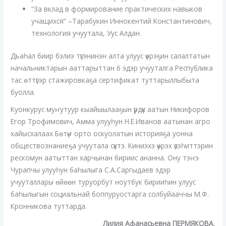
“За вклад в формирование практических навыков
учащихся” –Тарабукин Иннокентий Константинович,
технология учуутала, Уус Алдан.
Дьаһал биир бэлиэ түгэнинэн алта улуус үөрэҕин салалтатын
начальниктарын ааттарыттан 6 эдэр учууталга Республика
тас өттүгэр стажировкаҕа сертификат туттарыллыбыта
буолла.
Куонкурус муҥутуур кыайыылааҕын үрдүк аатын Никифоров
Егор Трофимович, Амма улууһун Н.Е.Иванов аатынан агро
хайысхалаах Бөтүҥ орто оскуолатын историяҕа уонна
обществознаниеҕа учуутала сүктэ. Киниэхэ үөрэх үлэһиттэрин
рескомун аатыттан харчынан бириис ананна. Ону тэҥэ
Чурапчы улууһун баһылыга С.А.Саргыдаев эдэр
учууталлары өйөөн туруорбут ноутбук бирииһин улуус
баһылыгын социальнай боппуруостарга солбуйааччы М.Ф.
Кронникова туттарда.
Лилия Афанасьевна ПЕРМЯКОВА
,