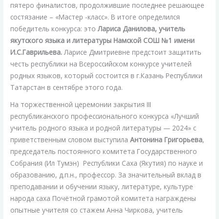
пятеро финалистов, продолжившие последнее решающее
состязание – «Мастер -класс». В итоге определился
победитель конкурса: это
Лариса Данилова, учитель
якутского языка и литературы Намской СОШ №1 имени
И.С.Гаврильева.
Ларисе Дмитриевне предстоит защитить
честь республики на Всероссийском конкурсе учителей
родных языков, который состоится в г.Казань Республики
Татарстан в сентябре этого года.
На торжественной церемонии закрытия III
республиканского профессионального конкурса «Лучший
учитель родного языка и родной литературы — 2024» с
приветственным словом выступила
Антонина Григорьева
,
председатель постоянного комитета Государственного
Собрания (Ил Тумэн) Республики Саха (Якутия) по науке и
образованию, д.п.н., профессор. За значительный вклад в
преподавании и обучении языку, литературе, культуре
народа саха Почётной грамотой комитета награждены
опытные учителя со стажем Анна Чиркова, учитель