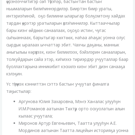
үөрэнээччитигэр сөп түбэһэр, бастыҥтан бастыҥ
ньымаларын билиһиннэрдилэр. Бииртэн биир ураты,
интэриэһинэй, оҕо билиини ыларыгар болҕомтону хайдах
тардан үөрэтэр уратыларын үллэһиннилэр. Кыттааччылар
бары киэҥ өйдөөх-санаалаах, оҕоҕо истиҥ, чугас
сыһыаннаах, барытыгар көхтөөх, наһаа аһаҕас уонна олус
сырдык ыралаах ыччаттар эбит. Чахчы даҕаны, маннык
аныгылыы көрүүлээх, киэҥ билиилээх, бэйэлэрин санааларын,
толкуйдарын сайа этэр, киһиэхэ тириэрдэр учууталлар баар
буоллахтарына инникибит кэскилэ киэҥ эбит диэн санааҕа
кэлэҕин.
Үс түһүмэх кэнниттэн сэттэ бастыҥ учуутал финалга
таҕыстылар:
Аргунова Юлия Захаровна, Мэҥэ Хаҥалас улууһун
И.М.Романов аатынан Төхтүр орто оскуолатын алын
кылаас учуутала;
Миронов Артур Евгеньевич, Таатта улууһун А.Е.
Мординов аатынан Таатта лицейын историяҕа уонна