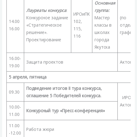
Основная
Лауреаты конкурса
:
группа:
ИРОиПК
Конкурсное задание
Мастер
(по
14.00
102,
«Стратегическое
классы в
отдель
16.00
115,
решение».
школах
графику
116
Проектирование
города
Якутска
16.00-
Защита проектов
Актовый
19.00
5 апреля, пятница
Подведение итогов
II
тура конкурса,
09.30
оглашение 5 Победителей конкурса.
ИРО и 
Актовый
10.00-
Конкурсный тур «Пресс-конференция»
11.00
11.00
Работа жюри
-12.00