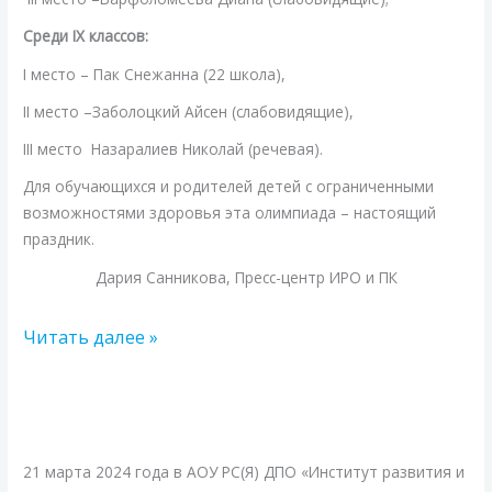
Среди IX классов:
I место – Пак Снежанна (22 школа),
II место –Заболоцкий Айсен (слабовидящие),
III место Назаралиев Николай (речевая).
Для обучающихся и родителей детей с ограниченными
возможностями здоровья эта олимпиада – настоящий
праздник.
Дария Санникова, Пресс-центр ИРО и ПК
Читать далее »
XXVII
республиканская
научно-
21 марта 2024 года в АОУ РС(Я) ДПО «Институт развития и