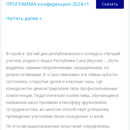
практической
ПРОГРАММА-конференции-2024-г1
Скачать
конференции
«Алексеевские
Читать далее »
чтения»
Кто
лучший
из
Второй и третий дни республиканского конкурса «Лучший
лучших
учитель родного языка Республики Саха (Якутия) – 2024»
учителей
выдались самыми напряженными, насыщенными, но
родного
результативными. В «Саха гимназии» и в «Айыы кыһата»
языка
состоялись открытые уроки и классные часы, где
республики
конкурсантки демонстрировали свои профессиональные
2024
компетенции. Педагогические коллективы, обучающиеся
года?
названных школ проявили атмосферу дружелюбия,
сотрудничества, во многом способствуя успешному
проведению учителями своих конкурсных этапов.
По итогам вышеназванных испытаний определились