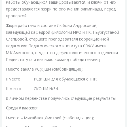
Работы обучающихся зашифровываются, и ключи от них
предоставляются жюри по окончании олимпиады, перед
проверкой.
Жюри работало в составе Любови Андросовой,
заведующей кафедрой филологии ИРО и ПК, Ньургустаной
Слепцовой, старшего преподавателя коррекционной
педагогики Педагогического института СВФУ имени
М.К.Аммосова, студентов дефектологического отделения
Пединститута и выявило команд-победительниц:
I место заняла РС(К)ШИ (слабовидящие);
II место РС(К)ШИ для обучающихся с ТНР;
III место СКОШИ №34.
В личном первенстве получились следующие результаты:
Среди V классов:
I место – Михайлюк Дмитрий (слабовидящие);