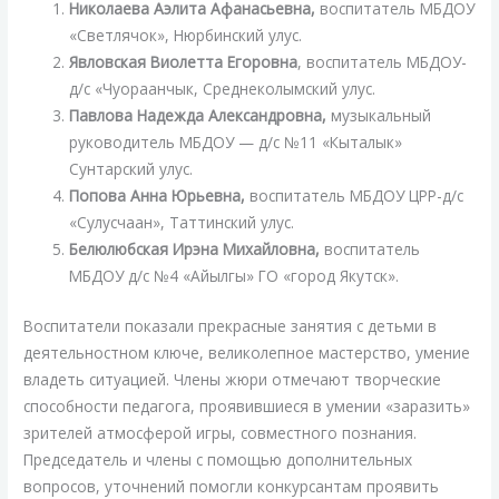
Николаева Аэлита Афанасьевна,
воспитатель МБДОУ
«Светлячок», Нюрбинский улус.
Явловская Виолетта Егоровна
, воспитатель МБДОУ-
д/с «Чуораанчык, Среднеколымский улус.
Павлова Надежда Александровна,
музыкальный
руководитель МБДОУ — д/с №11 «Кыталык»
Сунтарский улус.
Попова Анна Юрьевна,
воспитатель МБДОУ ЦРР-д/с
«Сулусчаан», Таттинский улус.
Белюлюбская Ирэна Михайловна,
воспитатель
МБДОУ д/с №4 «Айылгы» ГО «город Якутск».
Воспитатели показали прекрасные занятия с детьми в
деятельностном ключе, великолепное мастерство, умение
владеть ситуацией. Члены жюри отмечают творческие
способности педагога, проявившиеся в умении «заразить»
зрителей атмосферой игры, совместного познания.
Председатель и члены с помощью дополнительных
вопросов, уточнений помогли конкурсантам проявить