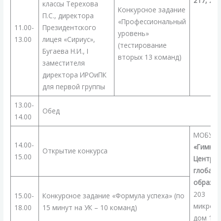
217, 218
классы Терехова
Конкурсное задание
П.С., директора
«Профессиональный
11.00-
Президентского
уровень»
13.00
лицея «Сириус»,
(тестирование
Бугаева Н.И., I
вторых 13 команд)
заместителя
директора ИРОиПК
для первой группы
13.00-
Обед
14.00
МОБУ
14.00-
«Гимназ
Открытие конкурса
15.00
Центр
глобаль
образов
203
15.00-
Конкурсное задание «Формула успеха» (по
микрора
18.00
15 минут на УК – 10 команд)
дом 14