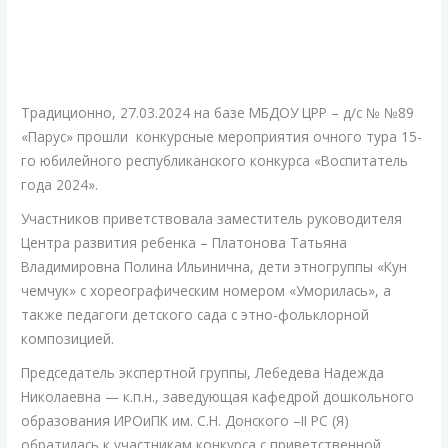
«Воспитатель
года
2024»
Традиционно, 27.03.2024 на базе МБДОУ ЦРР – д/с № №89
в
«Парус» прошли конкурсные мероприятия очного тура 15-
Парусе
го юбилейного республиканского конкурса «Воспитатель
года 2024».
Участников приветствовала заместитель руководителя
Центра развития ребенка – Платонова Татьяна
Владимировна Полина Ильинична, дети этногруппы «Кун
чемчук» с хореографическим номером «Уморилась», а
также педагоги детского сада с этно-фольклорной
композицией.
Председатель экспертной группы, Лебедева Надежда
Николаевна — к.п.н., заведующая кафедрой дошкольного
образования ИРОиПК им. С.Н. Донского –II РС (Я)
обратилась к участникам конкурса с приветственной