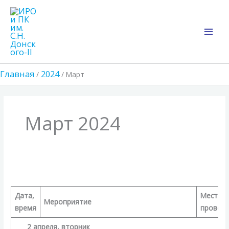
Перейти
Main
к
Men
содержимому
Главная
2024
Март
Март 2024
Программа
IV
регионального
Дата,
Место
Мероприятие
этапа
время
провед
Всероссийского
2 апреля, вторник