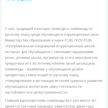
Праздник
знаний
для
Стало традицией ежегодно проводить олимпиаду по
коррекционных
русскому языку среди обучающихся коррекционных школ
школ
Министерства образования и науки РС(Я). ГКОУ РС(Я)
«Республиканская специальная (коррекционная) школа-
интернат для обучающихся с тяжелыми нарушениями
речи», речевая школа, организатор этого мероприятия,
приурочила её к 60-летнему юбилею своей школы.Цель
олимпиады – выявление у обучающихся уровня
предметных компетенций по русскому языку,
стимулирование и мотивация интеллектуального развития
обучающихся, воспитание самостоятельности,
настойчивости и целеустремленности.
Главным вдохновителем олимпиады вот уже много лет
является Светлана Захарова, заместитель директора