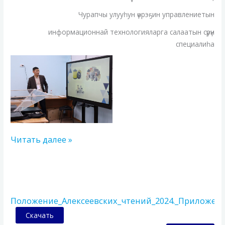
Чурапчы улууһун үөрэҕин управлениетын
информационнай технологияларга салаатын сүрүн
специалиһа
Читать далее »
Положение
о
Положение_Алексеевских_чтений_2024._Приложен
XXVII
научно-
Скачать