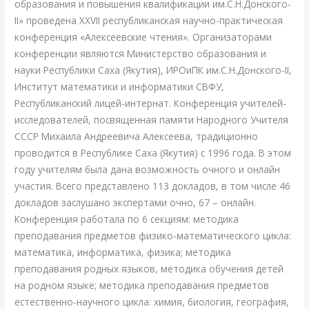
практическая
образования и повышения квалификации им.С.Н.Донского-
конференция
II» проведена XXVII республиканская научно-практическая
«Алексеевские
конференция «Алексеевские чтения». Организаторами
чтения».
конференции являются Министерство образования и
науки Республики Саха (Якутия), ИРОиПК им.С.Н.Донского-II,
Институт математики и информатики СВФУ,
Республиканский лицей-интернат. Конференция учителей-
исследователей, посвященная памяти Народного Учителя
СССР Михаила Андреевича Алексеева, традиционно
проводится в Республике Саха (Якутия) с 1996 года. В этом
году учителям была дана возможность очного и онлайн
участия. Всего представлено 113 докладов, в том числе 46
докладов заслушано экспертами очно, 67 – онлайн.
Конференция работала по 6 секциям: методика
преподавания предметов физико-математического цикла:
математика, информатика, физика; методика
преподавания родных языков, методика обучения детей
на родном языке; методика преподавания предметов
естественно-научного цикла: химия, биология, география,