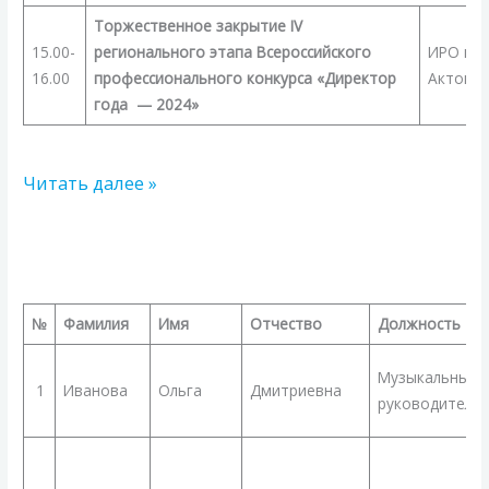
Торжественное закрытие IV
15.00-
регионального этапа Всероссийского
ИРО и П
16.00
профессионального конкурса «Директор
Актовый
года — 2024»
Читать далее »
Список
финалистов
республиканского
№
Фамилия
Имя
Отчество
Должность
профессионального
конкурса
Музыкальный
1
Иванова
Ольга
Дмитриевна
«Воспитатель
руководитель
года
2024»