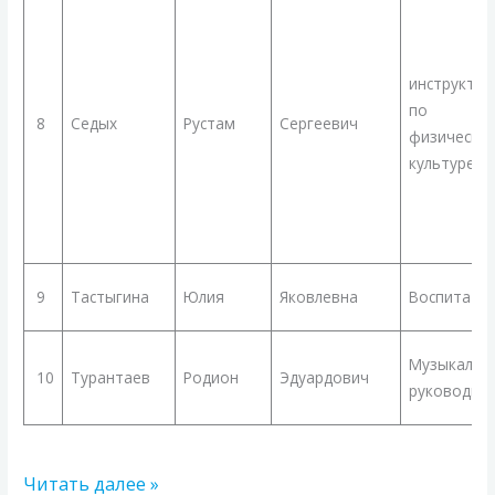
инструктор
по
8
Седых
Рустам
Сергеевич
физическо
культуре
9
Тастыгина
Юлия
Яковлевна
Воспитате
Музыкальн
10
Турантаев
Родион
Эдуардович
руководит
Читать далее »