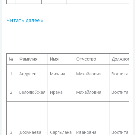
Читать далее »
Список
лауреатов
республиканского
№
Фамилия
Имя
Отчество
Должность
профессионального
конкурса
1
Андреев
Михаил
Михайлович
Воспитате
«Воспитатель
года
2
Белолюбская
Ирена
Михайловна
Воспитате
2024»
3
Дохунаева
Саргылана
Ивановна
Воспитате