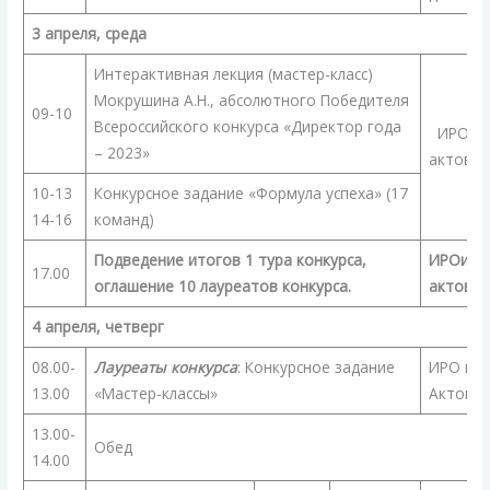
3 апреля, среда
Интерактивная лекция (мастер-класс)
Мокрушина А.Н., абсолютного Победителя
09-10
Всероссийского конкурса «Директор года
ИРОиП
– 2023»
актовый
10-13
Конкурсное задание «Формула успеха» (17
14-16
команд)
Подведение итогов 1 тура конкурса,
ИРОиПК
17.00
оглашение 10 лауреатов конкурса.
актовый
4 апреля, четверг
08.00-
Лауреаты конкурса
: Конкурсное задание
ИРО и П
13.00
«Мастер-классы»
Актовый
13.00-
Обед
14.00