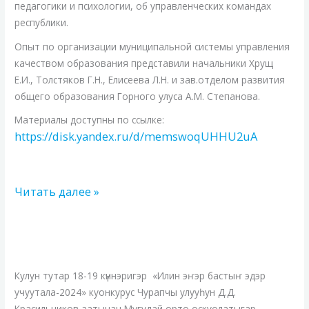
2024
педагогики и психологии, об управленческих командах
году»
республики.
Опыт по организации муниципальной системы управления
качеством образования представили начальники Хрущ
Е.И., Толстяков Г.Н., Елисеева Л.Н. и зав.отделом развития
общего образования Горного улуса А.М. Степанова.
Материалы доступны по ссылке:
https://disk.yandex.ru/d/memswoqUHHU2uA
Читать далее »
Илин
эҥэр
улуустар
Кулун тутар 18-19 күннэригэр «Илин эҥэр бастыҥ эдэр
эдэр
учуутала-2024» куонкурус Чурапчы улууһун Д.Д.
Красильников аатынан Мугудай орто оскуолатыгар