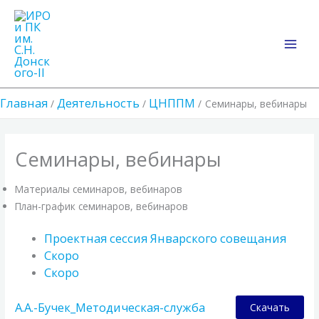
Перейти
Main
к
Men
содержимому
Главная
Деятельность
ЦНППМ
Семинары, вебинары
Семинары, вебинары
Материалы семинаров, вебинаров
План-график семинаров, вебинаров
Проектная сессия Январского совещания
Скоро
Скоро
А.А.-Бучек_Методическая-служба
Скачать