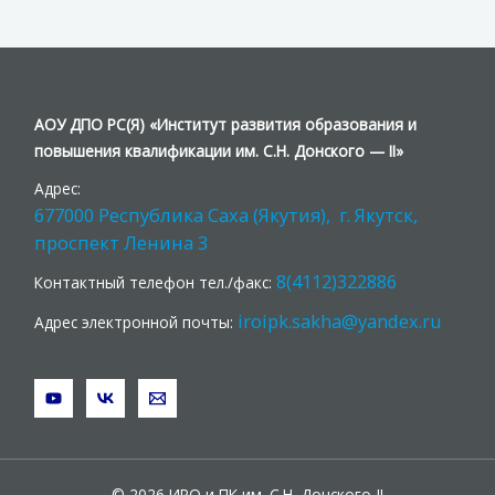
АОУ ДПО РС(Я) «Институт развития образования и
повышения квалификации им. С.Н. Донского — II»
Адрес:
677000 Республика Саха (Якутия), г. Якутск,
проспект Ленина 3
8(4112)322886
Контактный телефон тел./факс:
iroipk.sakha@yandex.ru
Адрес электронной почты:
© 2026 ИРО и ПК им. С.Н. Донского-II