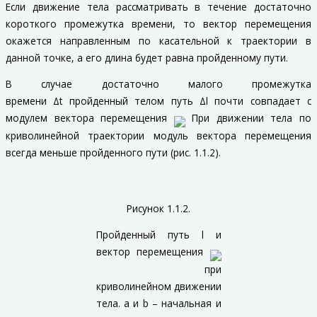
Если движение тела рассматривать в течение достаточно
короткого промежутка времени, то вектор перемещения
окажется направленным по касательной к траектории в
данной точке, а его длина будет равна пройденному пути.
В случае достаточно малого промежутка
времени Δ
t
пройденный телом путь Δ
l
почти совпадает с
модулем вектора перемещения
При движении тела по
криволинейной траектории модуль вектора перемещения
всегда меньше пройденного пути (рис. 1.1.2).
Рисунок 1.1.2.
Пройденный путь
l
и
вектор перемещения
при
криволинейном движении
тела.
a
и
b
– начальная и