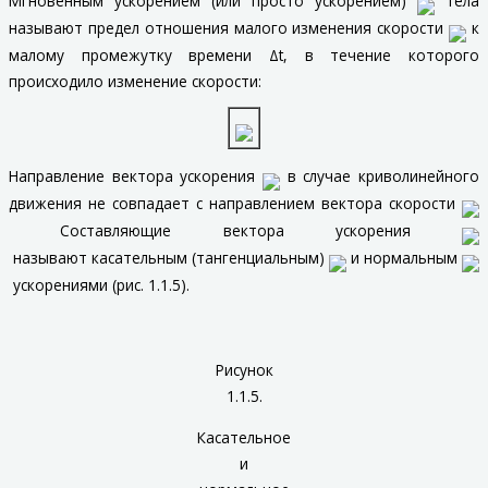
Мгновенным ускорением
(или просто
ускорением
)
тела
называют предел отношения малого изменения скорости
к
малому промежутку времени Δ
t
, в течение которого
происходило изменение скорости:
Направление вектора ускорения
в случае криволинейного
движения не совпадает с направлением вектора скорости
Составляющие вектора ускорения
называют
касательным
(
тангенциальным
)
и
нормальным
ускорениями (рис. 1.1.5).
Рисунок
1.1.5.
Касательное
и