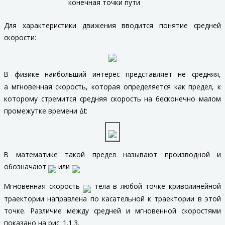
конечная точки пути
Для характеристики движения вводится понятие
средней
скорости
:
В физике наибольший интерес представляет не средняя,
а
мгновенная скорость
, которая определяется как предел, к
которому стремится средняя скорость на бесконечно малом
промежутке времени Δ
t
:
В математике такой предел называют
производной
и
обозначают
или
Мгновенная скорость
тела в любой точке криволинейной
траектории направлена по касательной к траектории в этой
точке. Различие между средней и мгновенной скоростями
показано на рис. 1.1.3.