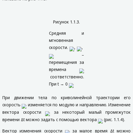
Рисунок 1.1.3.
Средняя и
мгновенная
скорости.
,
,
–
перемещения за
времена
соответственно.
При
t
→ 0
При движении тела по криволинейной траектории его
скорость
изменяется по модулю и направлению. Изменение
вектора скорости
за некоторый малый промежуток
времени Δ
t
можно задать с помощью вектора
(рис. 1.1.4).
Вектор изменения скорости
за малое время Δ
t
можно