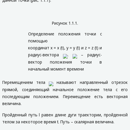
данной точки (рис. 1.1.1).
Рисунок 1.1.1.
Определение положения точки с
помощью
координат
x
=
x
(
t
),
y
=
y
(
t
) и
z
=
z
(
t
) и
радиус-вектора
.
– радиус-
вектор положения точки в
начальный момент времени
Перемещением
тела
называют направленный отрезок
прямой, соединяющий начальное положение тела с его
последующим положением.
Перемещение есть векторная
величина.
Пройденный путь
l
равен длине дуги траектории, пройденной
телом за некоторое время
t
.
Путь – скалярная величина.