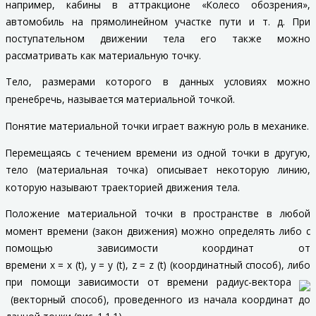
например, кабины в аттракционе «Колесо обозрения»,
автомобиль на прямолинейном участке пути и т. д. При
поступательном движении тела его также можно
рассматривать как материальную точку.
Тело, размерами которого в данных условиях можно
пренебречь, называется
материальной точкой
.
Понятие материальной точки играет важную роль в механике.
Перемещаясь с течением времени из одной точки в другую,
тело (материальная точка) описывает некоторую линию,
которую называют
траекторией движения тела
.
Положение материальной точки в пространстве в любой
момент времени (
закон движения
) можно определять либо с
помощью зависимости координат от
времени
x
=
x
(
t
),
y
=
y
(
t
),
z
=
z
(
t
) (координатный способ), либо
при помощи зависимости от времени радиус-вектора
(векторный способ), проведенного из начала координат до