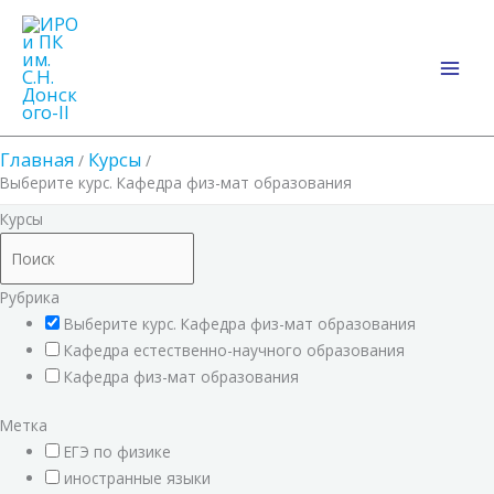
Перейти
Main
к
Men
содержимому
Главная
Курсы
Выберите курс. Кафедра физ-мат образования
Курсы
Рубрика
Выберите курс. Кафедра физ-мат образования
Кафедра естественно-научного образования
Кафедра физ-мат образования
Метка
ЕГЭ по физике
иностранные языки