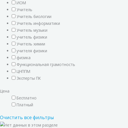
ИОМ
Учитель
Учитель биологии
Учитель информатики
Учитель музыки
учитель физики
Учитель химии
учителя физики
физика
Функциональная грамотность
ЦНППМ
Эксперты ПК
Цена
Бесплатно
Платный
Очистить все фильтры