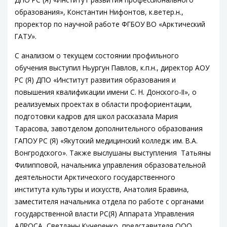
образования», Константин Нифонтов, к.ветер.н.,
проректор по научной работе ФГБОУ ВО «Арктический
ГАТУ».
С анализом о текущем состоянии профильного
обучения выступил Ньургун Павлов, к.п.н., директор АОУ
РС (Я) ДПО «Институт развития образования и
повышения квалификации имени С. Н. Донского-II», о
реализуемых проектах в области профориентации,
подготовки кадров для школ рассказала Мария
Тарасова, завотделом дополнительного образования
ГАПОУ РС (Я) «Якутский медицинский колледж им. В.А.
Вонгродского». Также выслушаны выступления Татьяны
Филипповой, начальника управления образовательной
деятельности Арктического государственного
института культуры и искусств, Анатолия Бравина,
заместителя начальника отдела по работе с органами
государственной власти РС(Я) Аппарата Управления
АЛРОСА, Светланы Кучеренко, представителя ООО