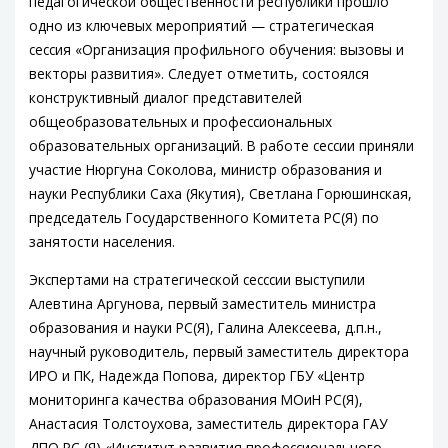
педагогической общественности республики прошло
одно из ключевых мероприятий — стратегическая
сессия «Организация профильного обучения: вызовы и
векторы развития». Следует отметить, состоялся
конструктивный диалог представителей
общеобразовательных и профессиональных
образовательных организаций. В работе сессии приняли
участие Нюргуна Соколова, министр образования и
науки Республики Саха (Якутия), Светлана Горюшинская,
председатель Государственного Комитета РС(Я) по
занятости населения.
Экспертами на стратегической сесссии выступили
Алевтина Аргунова, первый заместитель министра
образования и науки РС(Я), Галина Алексеева, д.п.н.,
научный руководитель, первый заместитель директора
ИРО и ПК, Надежда Попова, директор ГБУ «Центр
мониторинга качества образования МОиН РС(Я),
Анастасия Толстоухова, заместитель директора ГАУ
ДПО РС (Я) «Институт развития профессионального