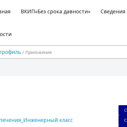
вная
ВКИП«Без срока давности»
Сведения
ости
профиль
Приложения
С
спечения_Инженерный класс
С