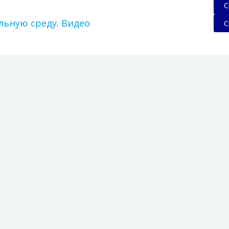
С
льную среду. Видео
С