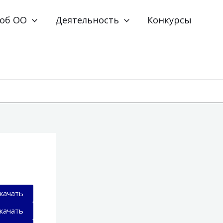
 об ОО
Деятельность
Конкурсы
качать
качать