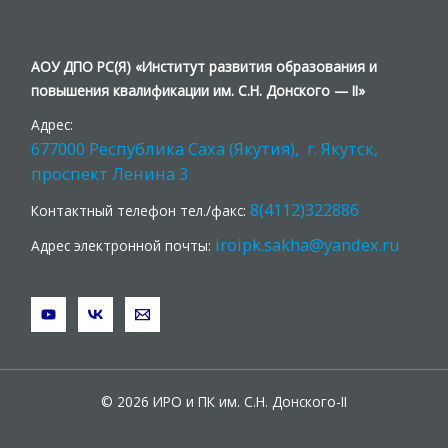
АОУ ДПО РС(Я) «Институт развития образования и
повышения квалификации им. С.Н. Донского — II»
Адрес:
677000 Республика Саха (Якутия), г. Якутск,
проспект Ленина 3
8(4112)322886
Контактный телефон тел./факс:
iroipk.sakha@yandex.ru
Адрес электронной почты:
© 2026 ИРО и ПК им. С.Н. Донского-II