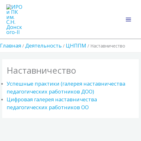
Перейти
Main
к
Men
содержимому
Главная
Деятельность
ЦНППМ
Наставничество
Наставничество
Успешные практики (галерея наставничества
педагогических работников ДОО)
Цифровая галерея наставничества
педагогических работников ОО