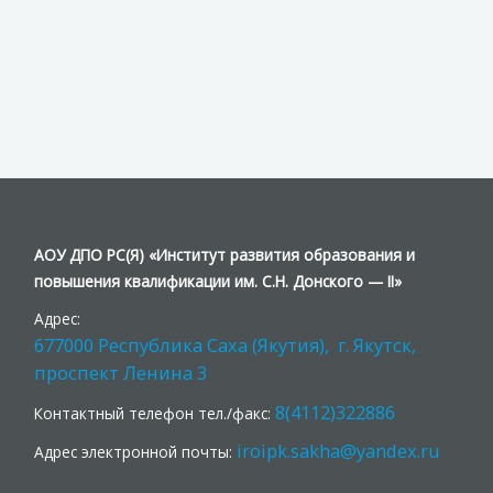
АОУ ДПО РС(Я) «Институт развития образования и
повышения квалификации им. С.Н. Донского — II»
Адрес:
677000 Республика Саха (Якутия), г. Якутск,
проспект Ленина 3
8(4112)322886
Контактный телефон тел./факс:
iroipk.sakha@yandex.ru
Адрес электронной почты: