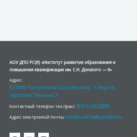
АОУ ДПО РС(Я) «Институт развития образования и
повышения квалификации им. С.Н. Донского — II»
Адрес:
677000 Республика Саха (Якутия), г. Якутск,
проспект Ленина 3
8(4112)322886
Контактный телефон тел./факс:
iroipk.sakha@yandex.ru
Адрес электронной почты: