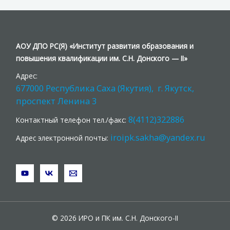
АОУ ДПО РС(Я) «Институт развития образования и
повышения квалификации им. С.Н. Донского — II»
Адрес:
677000 Республика Саха (Якутия), г. Якутск,
проспект Ленина 3
8(4112)322886
Контактный телефон тел./факс:
iroipk.sakha@yandex.ru
Адрес электронной почты:
© 2026 ИРО и ПК им. С.Н. Донского-II