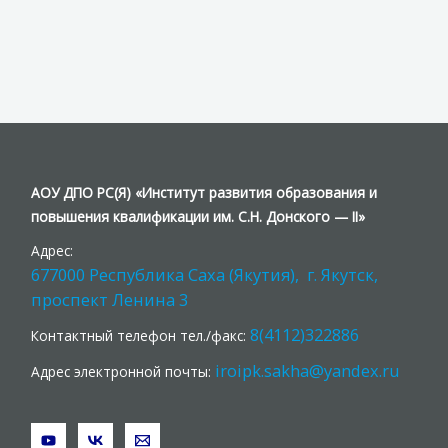
АОУ ДПО РС(Я) «Институт развития образования и
повышения квалификации им. С.Н. Донского — II»
Адрес:
677000 Республика Саха (Якутия), г. Якутск,
проспект Ленина 3
8(4112)322886
Контактный телефон тел./факс:
iroipk.sakha@yandex.ru
Адрес электронной почты: