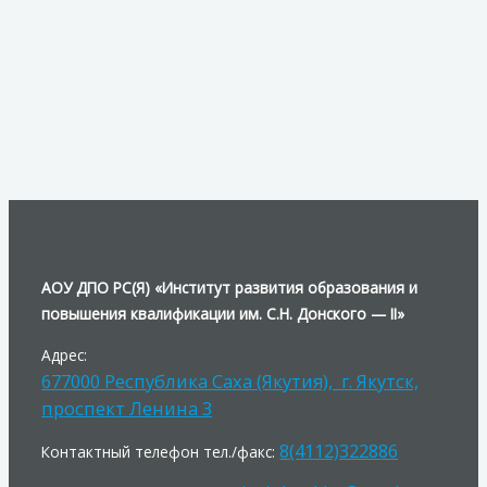
АОУ ДПО РС(Я) «Институт развития образования и
повышения квалификации им. С.Н. Донского — II»
Адрес:
677000 Республика Саха (Якутия), г. Якутск,
проспект Ленина 3
8(4112)322886
Контактный телефон тел./факс: