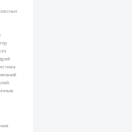
классных
я
тор
сех
ндрей
рестижа
омпаний
елей.
личным
ения