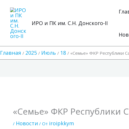
Перейти
к
Гла
содержимому
ИРО и ПК им. С.Н. Донского-II
Нов
Главная
2025
Июль
18
«Семье» ФКР Республики Сах
«Семье» ФКР Республики Са
Новости
iroipkkym
/
/ От