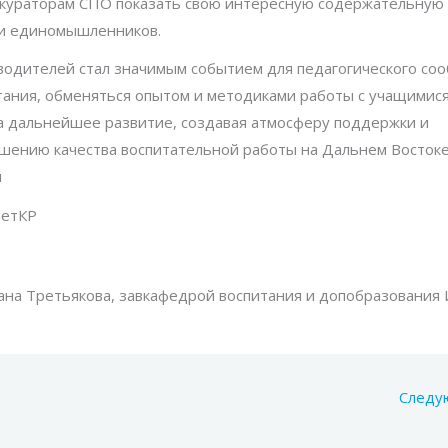
 кураторам СПО показать свою интересную содержательную
ди единомышленников.
одителей стал значимым событием для педагогического со
тания, обменяться опытом и методиками работы с учащимися
 дальнейшее развитие, создавая атмосферу поддержки и
чшению качества воспитательной работы на Дальнем Востоке
й
ветКР
ана Третьякова, завкафедрой воспитания и допобразования
Следу