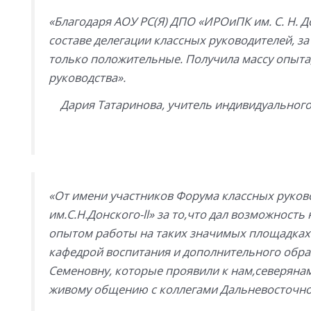
«Благодаря АОУ РС(Я) ДПО «ИРОиПК им. С. Н. Д
составе делегации классных руководителей, за
только положительные. Получила массу опыта,
руководства».
Дария Татаринова, учитель индивидуальног
«От имени участников Форума классных руко
им.С.Н.Донского-ll» за то,что дал возможность
опытом работы на таких значимых площадках
кафедрой воспитания и дополнительного образ
Семеновну, которые проявили к нам,северяна
живому общению с коллегами Дальневосточног