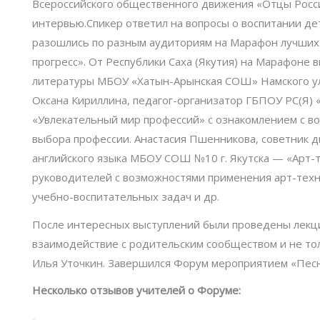
Всероссийского общественного движения «Отцы Росси
интервью.Спикер ответил на вопросы о воспитании дет
разошлись по разным аудиториям на Марафон лучших 
прогресс». От Республики Саха (Якутия) на Марафоне в
литературы МБОУ «Хатын-Арынская СОШ» Намского ул
Оксана Кириллина, педагог-организатор ГБПОУ РС(Я) 
«Увлекательный мир профессий» с ознакомлением с в
выбора профессии. Анастасия Пшенникова, советник 
английского языка МБОУ СОШ №10 г. Якутска — «Арт-т
руководителей с возможностями применения арт-техн
учебно-воспитательных задач и др.
После интересных выступлений были проведены лекци
взаимодействие с родительским сообществом и не тол
Илья Уточкин. Завершился Форум мероприятием «Песн
Несколько отзывов учителей о Форуме: