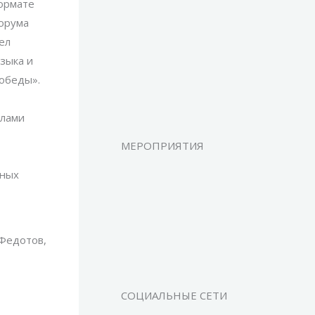
формате
Форума
ел
языка и
обеды».
илами
МЕРОПРИЯТИЯ
чных
 Федотов,
СОЦИАЛЬНЫЕ СЕТИ