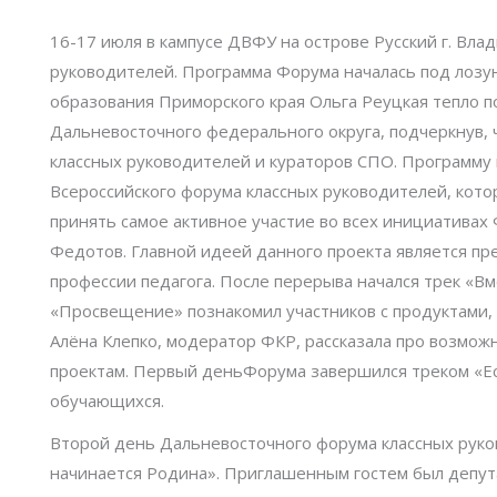
16-17 июля в кампусе ДВФУ на острове Русский г. Вл
руководителей. Программа Форума началась под лозун
образования Приморского края Ольга Реуцкая тепло п
Дальневосточного федерального округа, подчеркнув, 
классных руководителей и кураторов СПО. Программу
Всероссийского форума классных руководителей, кото
принять самое активное участие во всех инициативах 
Федотов. Главной идеей данного проекта является п
профессии педагога. После перерыва начался трек «В
«Просвещение» познакомил участников с продуктами, 
Алёна Клепко, модератор ФКР, рассказала про возмож
проектам. Первый деньФорума завершился треком «Есл
обучающихся.
Второй день Дальневосточного форума классных руков
начинается Родина». Приглашенным гостем был депут