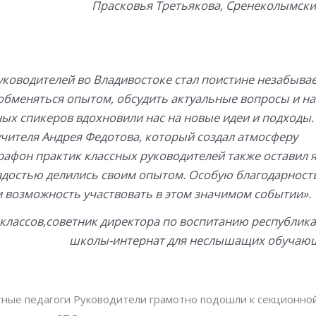
Прасковья Третьякова, Сренеколымски
ководителей во Владивостоке стал поистине незабыв
обменяться опытом, обсудить актуальные вопросы и н
х спикеров вдохновили нас на новые идеи и подходы.
чителя Андрея Федотова, который создал атмосферу
арафон практик классных руководителей также оставил 
радостью делились своим опытом. Особую благодарность
и возможность участвовать в этом значимом событии».
классов,советник директора по воспитанию республик
школы-интернат для неслышащих обучающ
ные педагоги Руководители грамотно подошли к секционной