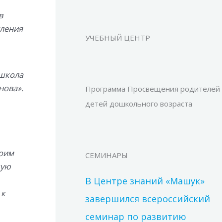
в
тления
УЧЕБНЫЙ ЦЕНТР
 школа
нова».
Программа Просвещения родителей
детей дошкольного возраста
воим
СЕМИНАРЫ
щую
В Центре знаний «Машук»
 к
завершился всероссийский
семинар по развитию