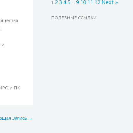
2
3
4
5
9
10
11
12
Next »
1
…
ПОЛЕЗНЫЕ ССЫЛКИ
общества
.
 и
 ИРО и ПК
ющая Запись
→