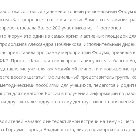
адивостока состоялся Дальневосточный региональный Форум 
гом «Как здорово, что все мы здесь». Заместитель министра
оприветствовала более 200 участников из 11 регионов
что Форум это один из самых ярких и активных площадок дл
 продолжила Александра Поблинкова, исполнительный дирек
рая представила программу мероприятий Форума, призвала в
ФКР. Проект «Классная тема» представил учитель- блогер А
редставление учителя как медийной личности и повышение п
месте весело шагать». Официальный представитель группы к
методическими пособиями для учащихся, педагогов и родит
ности для педагогов России в получении информаций по раз
и друг оказался вдруг» на тему деструктивных проявлений
одителей начался с интерактивной встречи на тему «С чего
ат Гордумы города Владивостока, лидер приморского отдел