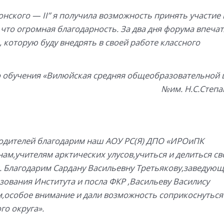
онского — II” я получила возможность принять участие 
 что огромная благодарность. За два дня форума впеча
 которую буду внедрять в своей работе классного
о обучения «Вилюйская средняя общеобразовательной
№им. Н.С.Степа
водителей благодарим наш АОУ РС(Я) ДПО «ИРОиПК
 нам,учителям арктических улусов,учиться и делиться с
. Благодарим Сардану Васильевну Третьякову,заведую
ования Института и посла ФКР ,Васильеву Василису
м,особое внимание и дали возможность соприкоснуться
о округа».