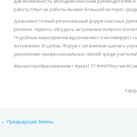
дав возможность молодым классным руководителям и
работу.Опыт их работы вызвал большой интерес сре
Дальневосточный региональный форум классных руков
региона. Удалось обсудить актуальные вопросы воспи
Подобные мероприятия вдохновляют и мотивируют на
энтузиазма. В целом, Форум стал важным шагом к улу
укреплению профессиональных связей среди учителе
#волонтеробразованияякт #указ177 #ФКРЯкутия #Со
Сард
←
Предыдущая Запись