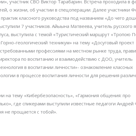
и», участник СВО Виктор Тарабарин. Встреча проходила в 
ей, о жизни, об участии в спецоперации. Далее участники 
практик классного руководства под названием «До чего дош
ыступили 7 участников. Айыына Матвеева, учитель русского 
уса, выступила с темой «Туристический маршрут «Тропою П
«Горно-геологический техникум» на тему «Досуговый проект
остребованными профессиями на местном рынке труда, прав
директора по воспитанию и взаимодействию с ДОО, учитель
ехнология в воспитании личности»- ознакомление классных
ологии в процессе воспитания личности для решения разли
и на тему «Кибербезопасность», «Гармония общения: про
ько», где спикерами выступили известные педагоги Андрей
я не прощается с тобой».