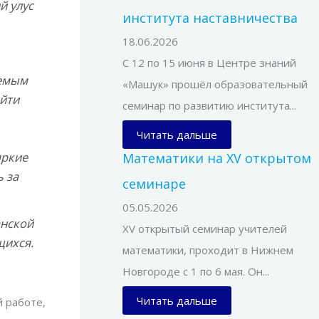
й улус
института наставничества
18.06.2026
С 12 по 15 июня в Центре знаний
аемым
«Машук» прошёл образовательный
айти
семинар по развитию института...
Читать дальше
яркие
Математики на XV открытом
 за
семинаре
05.05.2026
анской
XV открытый семинар учителей
ихся.
математики, проходит в Нижнем
Новгороде с 1 по 6 мая. Он...
Читать дальше
 работе,