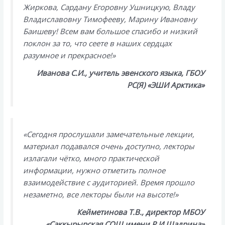
Жиркова, Сардану Егоровну Ушницкую, Владу
Владиславовну Тимофееву, Марину Ивановну
Баишеву! Всем вам большое спасибо и низкий
поклон за то, что сеете в наших сердцах
разумное и прекрасное!»
Иванова С.И., учитель эвенского языка, ГБОУ
РС(Я) «ЭШИ Аркт
ика»
«Сегодня прослушали замечательные лекции,
материал подавался очень доступно, лекторы
излагали чётко, много практической
информации, нужно отметить полное
взаимодействие с аудиторией. Время прошло
незаметно, все лекторы были на высоте!»
Кейметинова Т.В., директор МБОУ
«Саккырырская СОШ имени Р.И.Шадрина»