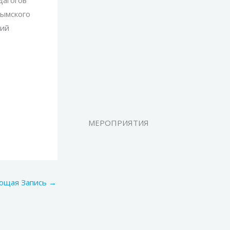
лымского
кий
МЕРОПРИЯТИЯ
ющая Запись
→