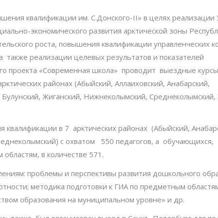
ения квалификации им. С.Донского-II» в целях реализации 
социально-экономического развития арктической зоны Республ
ительского роста, повышения квалификации управленческих к
а также реализации целевых результатов и показателей
го проекта «Современная школа» проводит выездные курс
рктических районах (Абыйский, Аллаиховский, Анабарский,
 Булунский, Жиганский, Нижнеколымский, Среднеколымский,
я квалификации в 7 арктических районах (Абыйский, Анабар
реднеколымский) с охватом 550 педагогов, а обучающихся,
областям, в количестве 571.
лениям: проблемы и перспективы развития дошкольного обр
тности; методика подготовки к ГИА по предметным областям
твом образования на муниципальном уровне» и др.
и» также был организован выезд в Санкт -Петербург для пе