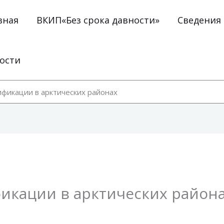
вная
ВКИП«Без срока давности»
Сведения
ости
фикации в арктических районах
кации в арктических район