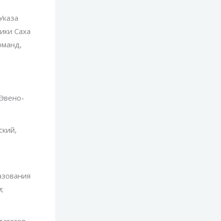
Указа
ики Саха
оманд,
ы
 Эвено-
ский,
азования
;
дагогов