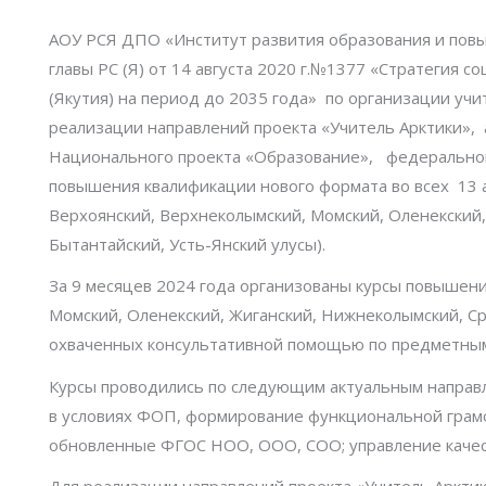
АОУ РСЯ ДПО «Институт развития образования и повыш
главы РС (Я) от 14 августа 2020 г.№1377 «Стратегия 
(Якутия) на период до 2035 года» по организации уч
реализации направлений проекта «Учитель Арктики», 
Национального проекта «Образование», федерально
повышения квалификации нового формата во всех 13 а
Верхоянский, Верхнеколымский, Момский, Оленекский,
Бытантайский, Усть-Янский улусы).
За 9 месяцев 2024 года организованы курсы повышени
Момский, Оленекский, Жиганский, Нижнеколымский, С
охваченных консультативной помощью по предметным 
Курсы проводились по следующим актуальным направ
в условиях ФОП, формирование функциональной грамо
обновленные ФГОС НОО, ООО, СОО; управление качес
Для реализации направлений проекта «Учитель Арктик