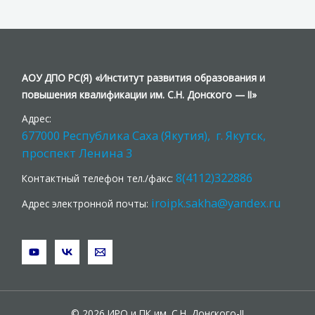
АОУ ДПО РС(Я) «Институт развития образования и
повышения квалификации им. С.Н. Донского — II»
Адрес:
677000 Республика Саха (Якутия), г. Якутск,
проспект Ленина 3
8(4112)322886
Контактный телефон тел./факс:
iroipk.sakha@yandex.ru
Адрес электронной почты:
© 2026 ИРО и ПК им. С.Н. Донского-II