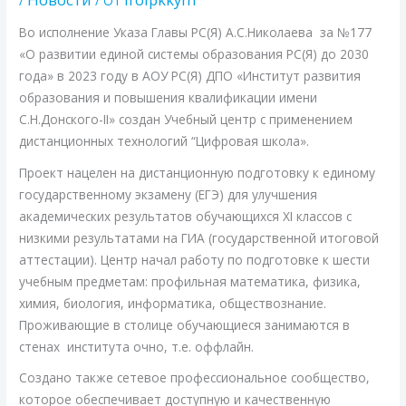
/
/ От
Во исполнение Указа Главы РС(Я) А.С.Николаева за №177
«О развитии единой системы образования РС(Я) до 2030
года» в 2023 году в АОУ РС(Я) ДПО «Институт развития
образования и повышения квалификации имени
С.Н.Донского-II» создан Учебный центр с применением
дистанционных технологий “Цифровая школа».
Проект нацелен на дистанционную подготовку к единому
государственному экзамену (ЕГЭ) для улучшения
академических результатов обучающихся XI классов с
низкими результатами на ГИА (государственной итоговой
аттестации). Центр начал работу по подготовке к шести
учебным предметам: профильная математика, физика,
химия, биология, информатика, обществознание.
Проживающие в столице обучающиеся занимаются в
стенах института очно, т.е. оффлайн.
Создано также сетевое профессиональное сообщество,
которое обеспечивает доступную и качественную