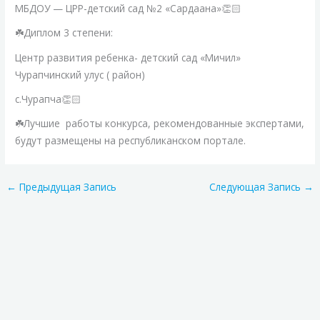
МБДОУ — ЦРР-детский сад №2 «Сардаана»👏🏻
☘️Диплом 3 степени:
Центр развития ребенка- детский сад «Мичил»
Чурапчинский улус ( район)
с.Чурапча👏🏻
☘️Лучшие работы конкурса, рекомендованные экспертами,
будут размещены на республиканском портале.
←
Предыдущая Запись
Следующая Запись
→