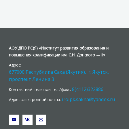
АОУ ДПО РС(Я) «Институт развития образования и
повышения квалификации им. С.Н. Донского — II»
Адрес:
677000 Республика Саха (Якутия), г. Якутск,
проспект Ленина 3
8(4112)322886
Контактный телефон тел./факс:
iroipk.sakha@yandex.ru
Адрес электронной почты: