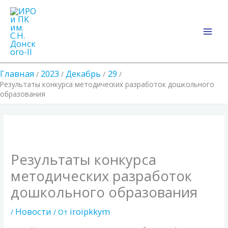
Перейти
Main
к
Men
содержимому
Главная
2023
Декабрь
29
Результаты конкурса методических разработок дошкольного
образования
Результаты конкурса
методических разработок
дошкольного образования
Новости
iroipkkym
/
/ От