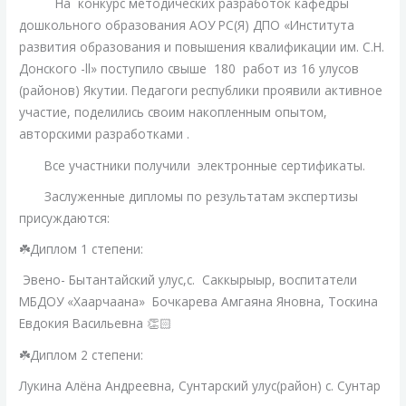
На конкурс методических разработок кафедры
дошкольного образования АОУ РС(Я) ДПО «Института
развития образования и повышения квалификации им. С.Н.
Донского -ll» поступило свыше 180 работ из 16 улусов
(районов) Якутии. Педагоги республики проявили активное
участие, поделились своим накопленным опытом,
авторскими разработками .
Все участники получили электронные сертификаты.
Заслуженные дипломы по результатам экспертизы
присуждаются:
☘️Диплом 1 степени:
Эвено- Бытантайский улус,с. Саккырыыр, воспитатели
МБДОУ «Хаарчаана» Бочкарева Амгаяна Яновна, Тоскина
Евдокия Васильевна 👏🏻
☘️Диплом 2 степени:
Лукина Алёна Андреевна, Сунтарский улус(район) с. Сунтар