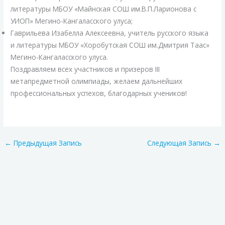
литературы МБОУ «Майнская СОШ им.В.П.Ларионова с
УИОП» Мегино-Кангаласского улуса;
Гаврильева Изабелла Алексеевна, учитель русского языка
и литературы МБОУ «Хоробутская СОШ им.Дмитрия Таас»
Мегино-Кангаласского улуса.
Поздравляем всех участников и призеров III
метапредметной олимпиады, желаем дальнейших
профессиональных успехов, благодарных учеников!
←
Предыдущая Запись
Следующая Запись
→