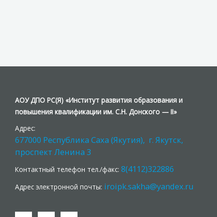
АОУ ДПО РС(Я) «Институт развития образования и
повышения квалификации им. С.Н. Донского — II»
Адрес:
677000 Республика Саха (Якутия), г. Якутск,
проспект Ленина 3
8(4112)322886
Контактный телефон тел./факс:
iroipk.sakha@yandex.ru
Адрес электронной почты: