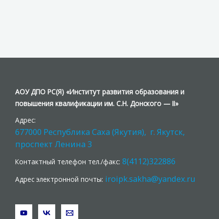
АОУ ДПО РС(Я) «Институт развития образования и
повышения квалификации им. С.Н. Донского — II»
Адрес:
677000 Республика Саха (Якутия), г. Якутск,
проспект Ленина 3
8(4112)322886
Контактный телефон тел./факс:
iroipk.sakha@yandex.ru
Адрес электронной почты: